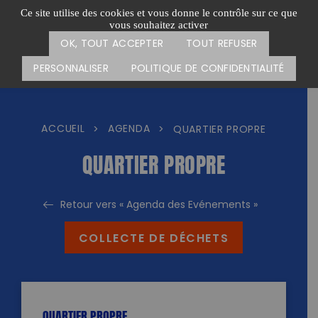
Passer
CARTE DES ACTIONS
FAIRE UN DON
Ce site utilise des cookies et vous donne le contrôle sur ce que
au
vous souhaitez activer
Menu
contenu
OK, TOUT ACCEPTER
TOUT REFUSER
PERSONNALISER
POLITIQUE DE CONFIDENTIALITÉ
ACCUEIL
AGENDA
>
>
QUARTIER PROPRE
QUARTIER PROPRE
Retour vers « Agenda des Evénements »
COLLECTE DE DÉCHETS
QUARTIER PROPRE