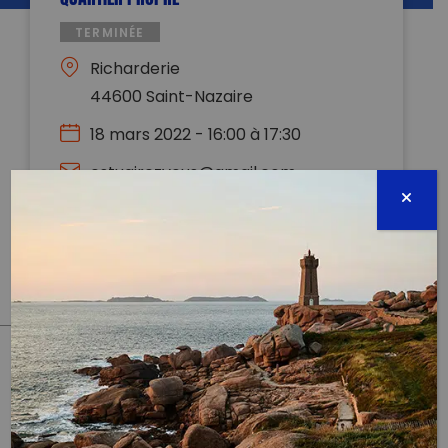
TERMINÉE
Richarderie
44600 Saint-Nazaire
18 mars 2022 - 16:00 à 17:30
estuairezvous@gmail.com
0783652582
Évènement proposé par :
Association Estuairez-vous
PARTAGER CET ARTICLE:
Partager sur Facebook
Partager sur
Envoyer à
Twitter
un ami