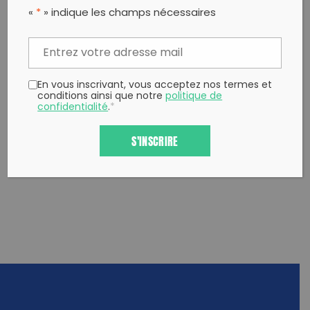
Partager sur Facebook
Partager sur
Envoyer à
«
*
» indique les champs nécessaires
Twitter
un ami
Copy to clipboard
En vous inscrivant, vous acceptez nos termes et
conditions ainsi que notre
politique de
confidentialité
.
*
S'INSCRIRE