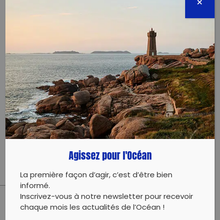
83000 Toulon
04 novembre 2023 - 09:30 à 12:00
cietmaures@gmail.com
0764694886
Évènement proposé par :
CIETM
Ramassage par Uniscité et Chercheurs en Herbe
Agissez pour l'Océan
La première façon d’agir, c’est d’être bien
informé.
Inscrivez-vous à notre newsletter pour recevoir
chaque mois les actualités de l’Océan !
PARTAGER CET ARTICLE: