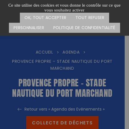
Passer
CARTE DES ACTIONS
FAIRE UN DON
Ce site utilise des cookies et vous donne le contrôle sur ce que
au
vous souhaitez activer
Menu
contenu
OK, TOUT ACCEPTER
TOUT REFUSER
PERSONNALISER
POLITIQUE DE CONFIDENTIALITÉ
ACCUEIL
AGENDA
>
>
PROVENCE PROPRE – STADE NAUTIQUE DU PORT
MARCHAND
PROVENCE PROPRE – STADE
NAUTIQUE DU PORT MARCHAND
Retour vers « Agenda des Evénements »
COLLECTE DE DÉCHETS