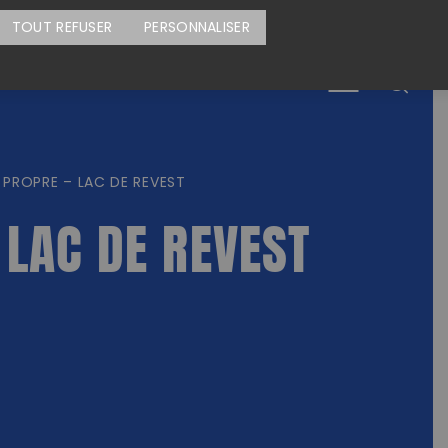
CARTE DES ACTIONS
FAIRE UN DON
TOUT REFUSER
PERSONNALISER
Menu
PROPRE – LAC DE REVEST
 LAC DE REVEST