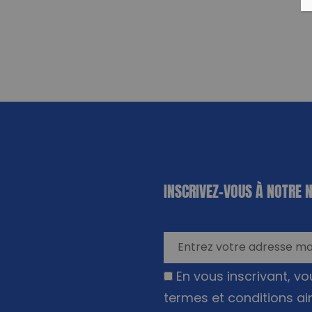
«
*
» indique
INSCRIVEZ-VOUS À NOTRE 
les champs
nécessaires
En vous inscrivant, v
termes et conditions ai