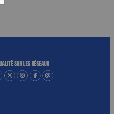
UALITÉ SUR LES RÉSEAUX
-vous à notre newsletter
vez-nous sur Linkedin
Suivez-nous sur Twitter
Suivez-nous sur Instagram
Suivez-nous sur Facebook
Contactez-nous