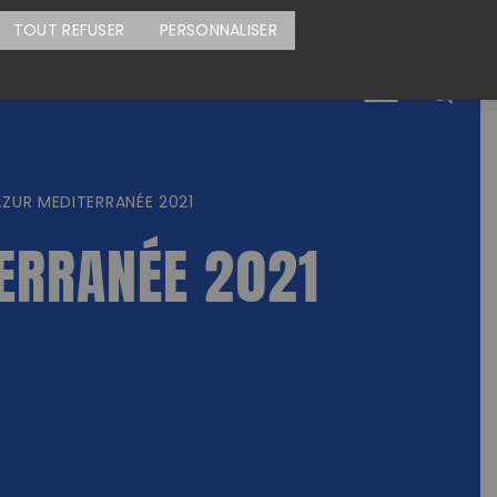
CARTE DES ACTIONS
FAIRE UN DON
TOUT REFUSER
PERSONNALISER
Menu
ZUR MEDITERRANÉE 2021
ERRANÉE 2021