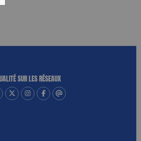
UALITÉ SUR LES RÉSEAUX
-vous à notre newsletter
vez-nous sur Linkedin
Suivez-nous sur Twitter
Suivez-nous sur Instagram
Suivez-nous sur Facebook
Contactez-nous