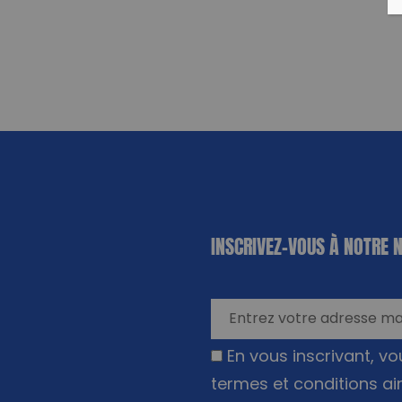
«
*
» indique
INSCRIVEZ-VOUS À NOTRE 
les champs
nécessaires
En vous inscrivant, v
termes et conditions ai