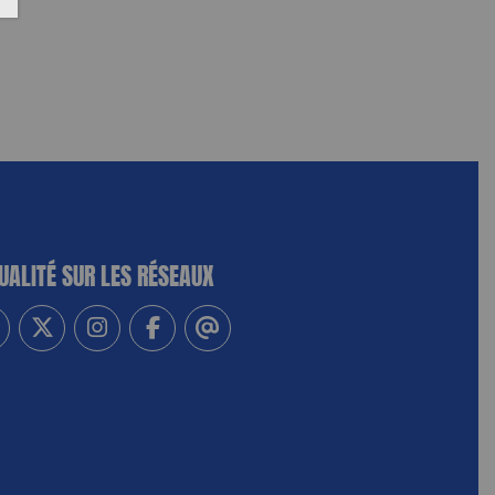
UALITÉ SUR LES RÉSEAUX
-vous à notre newsletter
vez-nous sur Linkedin
Suivez-nous sur Twitter
Suivez-nous sur Instagram
Suivez-nous sur Facebook
Contactez-nous