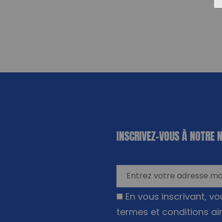
«
*
» indique
INSCRIVEZ-VOUS À NOTRE 
les champs
nécessaires
En vous inscrivant, v
termes et conditions ai