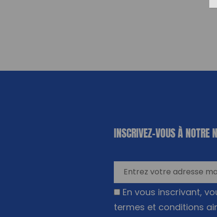
«
*
» indique
INSCRIVEZ-VOUS À NOTRE 
les champs
nécessaires
En vous inscrivant, v
termes et conditions ai