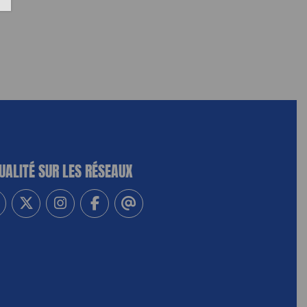
UALITÉ SUR LES RÉSEAUX
-vous à notre newsletter
vez-nous sur Linkedin
Suivez-nous sur Twitter
Suivez-nous sur Instagram
Suivez-nous sur Facebook
Contactez-nous