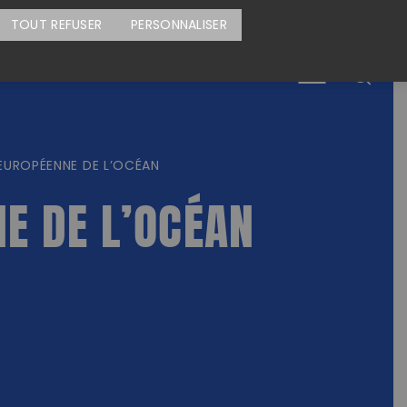
CARTE DES ACTIONS
FAIRE UN DON
TOUT REFUSER
PERSONNALISER
Menu
EUROPÉENNE DE L’OCÉAN
E DE L’OCÉAN