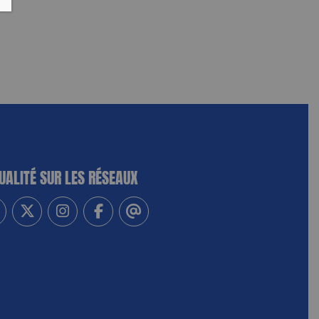
UALITÉ SUR LES RÉSEAUX
-vous à notre newsletter
vez-nous sur Linkedin
Suivez-nous sur Twitter
Suivez-nous sur Instagram
Suivez-nous sur Facebook
Contactez-nous