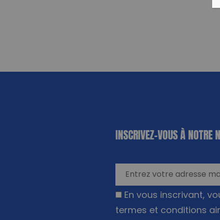
«
*
» indique
INSCRIVEZ-VOUS À NOTRE 
les champs
nécessaires
En vous inscrivant, v
termes et conditions ai