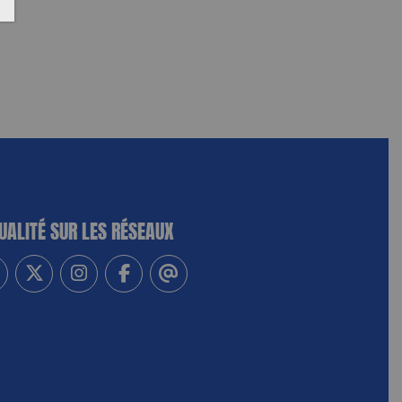
UALITÉ SUR LES RÉSEAUX
-vous à notre newsletter
vez-nous sur Linkedin
Suivez-nous sur Twitter
Suivez-nous sur Instagram
Suivez-nous sur Facebook
Contactez-nous