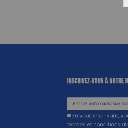
«
*
» indique
INSCRIVEZ-VOUS À NOTRE 
les champs
nécessaires
En vous inscrivant, v
termes et conditions ai