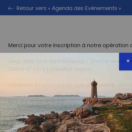
Retour vers « Agenda des Evénements »
Merci pour votre inscription à notre opératio
Vous êtes tous les bienvenus ! (même avec les
Gants et sacs poubelles fournis.
Adhésion à l’association non obligatoire.
RDV sur le lieu indiqué.