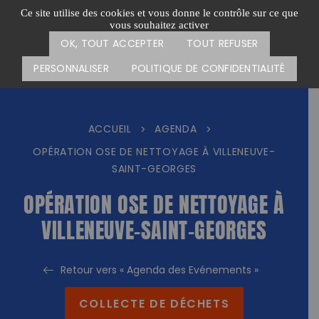
Passer
CARTE DES ACTIONS
FAIRE UN DON
Ce site utilise des cookies et vous donne le contrôle sur ce que
au
vous souhaitez activer
Menu
contenu
OK, TOUT ACCEPTER
TOUT REFUSER
PERSONNALISER
POLITIQUE DE CONFIDENTIALITÉ
ACCUEIL
AGENDA
>
>
OPÉRATION OSE DE NETTOYAGE À VILLENEUVE-
SAINT-GEORGES
OPÉRATION OSE DE NETTOYAGE À
VILLENEUVE-SAINT-GEORGES
Retour vers « Agenda des Evénements »
COLLECTE DE DÉCHETS