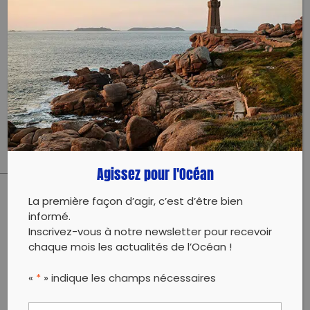
94190 Villeneuve-Saint-Georges
11 décembre 2022 - 09:00 à 12:00
contact@oseonline.fr
0613839471
Évènement proposé par :
OSE Organe de Sauvetage Ecologique
Agissez pour l'Océan
La première façon d’agir, c’est d’être bien
PARTAGER CET ARTICLE:
informé.
Partager sur Facebook
Partager sur
Envoyer à
Inscrivez-vous à notre newsletter pour recevoir
Twitter
un ami
chaque mois les actualités de l’Océan !
Copy to clipboard
«
*
» indique les champs nécessaires