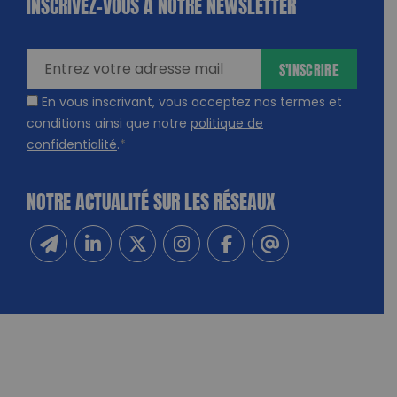
INSCRIVEZ-VOUS À NOTRE NEWSLETTER
dique
amps
ires
S'INSCRIRE
En vous inscrivant, vous acceptez nos termes et
conditions ainsi que notre
politique de
confidentialité
.
*
NOTRE ACTUALITÉ SUR LES RÉSEAUX
Inscrivez-vous à notre newsletter
Suivez-nous sur Linkedin
Suivez-nous sur Twitter
Suivez-nous sur Instagram
Suivez-nous sur Facebook
Contactez-nous