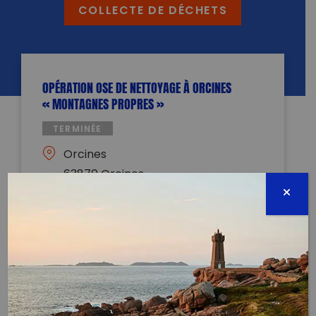
COLLECTE DE DÉCHETS
OPÉRATION OSE DE NETTOYAGE À ORCINES
« MONTAGNES PROPRES »
TERMINÉE
Orcines
63870 Orcines
14 août 2022 - 09:00 à 12:00
contact@oseonline.fr
0613839471
Évènement proposé par :
OSE Organe de Sauvetage Ecologique