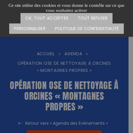
Passer
CARTE DES ACTIONS
FAIRE UN DON
Ce site utilise des cookies et vous donne le contrôle sur ce que
au
vous souhaitez activer
Menu
contenu
OK, TOUT ACCEPTER
TOUT REFUSER
PERSONNALISER
POLITIQUE DE CONFIDENTIALITÉ
ACCUEIL
AGENDA
>
>
OPÉRATION OSE DE NETTOYAGE À ORCINES
« MONTAGNES PROPRES »
OPÉRATION OSE DE NETTOYAGE À
ORCINES « MONTAGNES
PROPRES »
Retour vers « Agenda des Evénements »