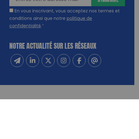
En vous inscrivant, vous acceptez nos termes et
conditions ainsi que notre
politique de
confidentialité
.
*
NOTRE ACTUALITÉ SUR LES RÉSEAUX
Inscrivez-vous à notre newsletter
Suivez-nous sur Linkedin
Suivez-nous sur Twitter
Suivez-nous sur Instagram
Suivez-nous sur Facebook
Contactez-nous