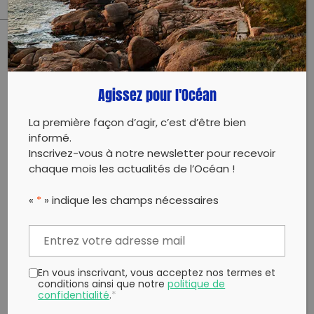
PARTAGER CET ARTICLE:
Partager sur Facebook
Partager sur
Envoyer à
Agissez pour l'Océan
Twitter
un ami
Copy to clipboard
La première façon d’agir, c’est d’être bien
informé.
Inscrivez-vous à notre newsletter pour recevoir
chaque mois les actualités de l’Océan !
«
*
» indique les champs nécessaires
En vous inscrivant, vous acceptez nos termes et
conditions ainsi que notre
politique de
confidentialité
.
*