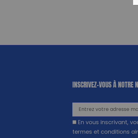
«
*
» indique
INSCRIVEZ-VOUS À NOTRE 
les champs
nécessaires
En vous inscrivant, v
termes et conditions ai