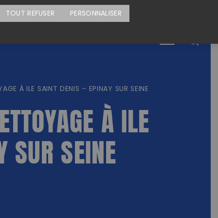
CARTE DES ACTIONS
FAIRE UN DON
TOUT REFUSER
PERSONNALISER
Menu
GE À ILE SAINT DENIS – EPINAY SUR SEINE
ETTOYAGE À ILE
Y SUR SEINE