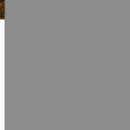
Partager sur Facebook
Partager sur Twitter
Envoyer à un ami
Copy to
clipboard