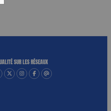
UALITÉ SUR LES RÉSEAUX
-vous à notre newsletter
vez-nous sur Linkedin
Suivez-nous sur Twitter
Suivez-nous sur Instagram
Suivez-nous sur Facebook
Contactez-nous