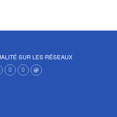
ALITÉ SUR LES RÉSEAUX
 notre newsletter
us sur Linkedin
ez-nous sur Twitter
Suivez-nous sur Instagram
Suivez-nous sur Facebook
Contactez-nous