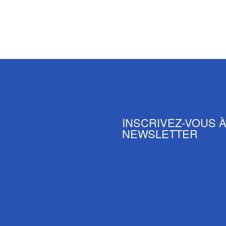
INSCRIVEZ-VOUS 
NEWSLETTER
En vous inscrivant, vo
conditions ainsi que notr
confidentialité
.
*