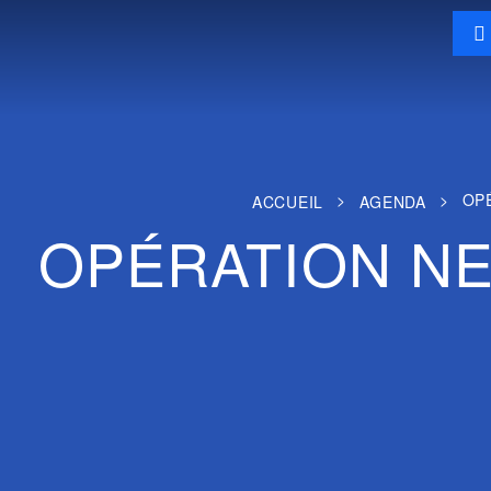
>
>
OP
ACCUEIL
AGENDA
OPÉRATION N