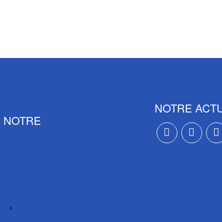
NOTRE ACTU
À NOTRE
Inscrivez-vous à
Suivez-no
Suiv
us acceptez nos termes et
e
politique de