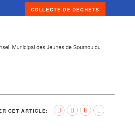
COLLECTE DE DÉCHETS
Conseil Municipal des Jeunes de Soumoulou
R CET ARTICLE:
Partager sur Facebook
Partager sur Twitter
Envoyer à un ami
Copy to
clipboard