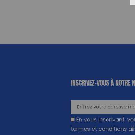
«
*
» indique
INSCRIVEZ-VOUS À NOTRE 
les champs
nécessaires
En vous inscrivant, v
termes et conditions ai