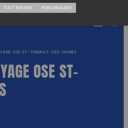
CARTE DES ACTIONS
FAIRE UN DON
TOUT REFUSER
PERSONNALISER
Menu
YAGE OSE ST-THIBAULT-DES-VIGNES
YAGE OSE ST-
S