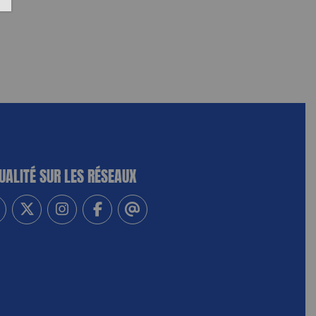
UALITÉ SUR LES RÉSEAUX
-vous à notre newsletter
vez-nous sur Linkedin
Suivez-nous sur Twitter
Suivez-nous sur Instagram
Suivez-nous sur Facebook
Contactez-nous