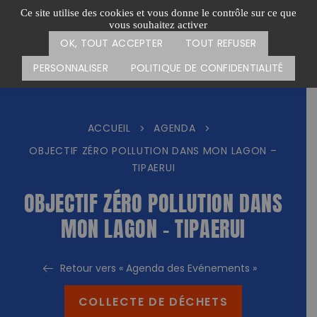
Passer
CARTE DES ACTIONS
FAIRE UN DON
Ce site utilise des cookies et vous donne le contrôle sur ce que
au
vous souhaitez activer
Menu
contenu
OK, TOUT ACCEPTER
TOUT REFUSER
PERSONNALISER
POLITIQUE DE CONFIDENTIALITÉ
ACCUEIL
AGENDA
>
>
OBJECTIF ZÉRO POLLUTION DANS MON LAGON –
TIPAERUI
OBJECTIF ZÉRO POLLUTION DANS
MON LAGON – TIPAERUI
Retour vers « Agenda des Evénements »
COLLECTE DE DÉCHETS