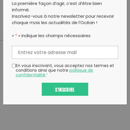
La première façon d’agir, c’est d’être bien
communiqués afin de mobiliser un maximum de
informé.
participants, engagés face à un problème commun :
la pollution.
Inscrivez-vous à notre newsletter pour recevoir
chaque mois les actualités de l’Océan !
«
*
» indique les champs nécessaires
PARTAGER CET ARTICLE:
Partager sur Facebook
Partager sur
Envoyer à
En vous inscrivant, vous acceptez nos termes et
conditions ainsi que notre
politique de
Twitter
un ami
confidentialité
.
*
Copy to clipboard
S'INSCRIRE