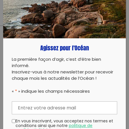
sauvegarde de l’environnement.
PARTAGER CET ARTICLE:
Agissez pour l'Océan
Partager sur Facebook
Partager sur
Envoyer à
Twitter
un ami
La première façon d’agir, c’est d’être bien
Copy to clipboard
informé.
Inscrivez-vous à notre newsletter pour recevoir
chaque mois les actualités de l’Océan !
«
*
» indique les champs nécessaires
En vous inscrivant, vous acceptez nos termes et
conditions ainsi que notre
politique de