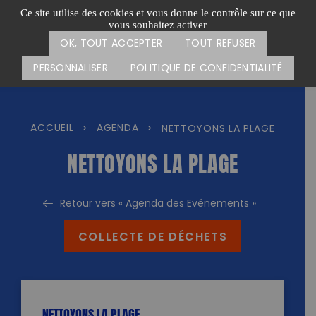
Passer
CARTE DES ACTIONS
FAIRE UN DON
Ce site utilise des cookies et vous donne le contrôle sur ce que
au
vous souhaitez activer
Menu
contenu
OK, TOUT ACCEPTER
TOUT REFUSER
PERSONNALISER
POLITIQUE DE CONFIDENTIALITÉ
ACCUEIL
AGENDA
>
>
NETTOYONS LA PLAGE
NETTOYONS LA PLAGE
Retour vers « Agenda des Evénements »
COLLECTE DE DÉCHETS
NETTOYONS LA PLAGE