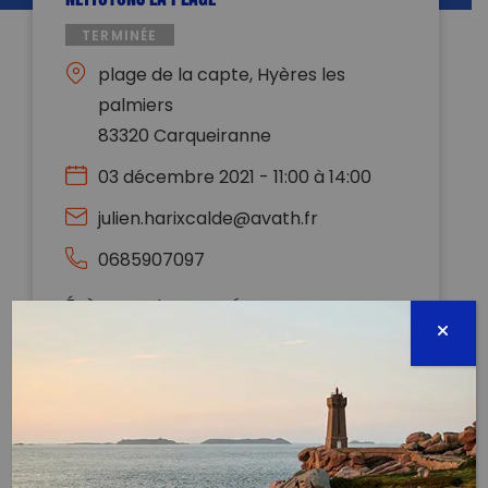
TERMINÉE
plage de la capte, Hyères les
palmiers
83320 Carqueiranne
03 décembre 2021 - 11:00 à 14:00
julien.harixcalde@avath.fr
0685907097
Évènement proposé par :
AVATH
Le FOJ AVATH organise un atelier pour personne en
situation de handicap afin de sensibiliser à la