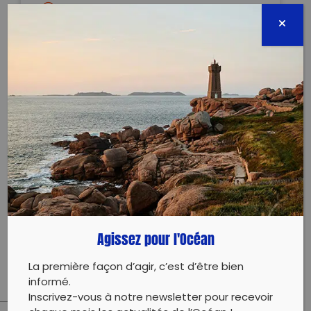
30 bd Maeterlinck
06300 Nice
03 mai 2025 - 14:00 à 17:30
divingmantaleau@gmail.com
0614460406
Évènement proposé par :
MANTA L’EAU DIVING
Nettoyage des déchets sous-marins et des filets
Agissez pour l'Océan
perdus
La première façon d’agir, c’est d’être bien
informé.
Inscrivez-vous à notre newsletter pour recevoir