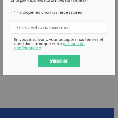
chaque mois les actualités de l’Océan !
PARTAGER CET ARTICLE:
«
*
» indique les champs nécessaires
Partager sur Facebook
Partager sur
Envoyer à
Twitter
un ami
Copy to clipboard
En vous inscrivant, vous acceptez nos termes et
conditions ainsi que notre
politique de
confidentialité
.
*
S'INSCRIRE