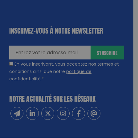
INSCRIVEZ-VOUS À NOTRE NEWSLETTER
dique
amps
ires
S'INSCRIRE
En vous inscrivant, vous acceptez nos termes et
conditions ainsi que notre
politique de
confidentialité
.
*
NOTRE ACTUALITÉ SUR LES RÉSEAUX
Inscrivez-vous à notre newsletter
Suivez-nous sur Linkedin
Suivez-nous sur Twitter
Suivez-nous sur Instagram
Suivez-nous sur Facebook
Contactez-nous