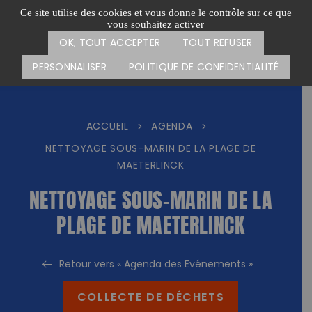
Passer
CARTE DES ACTIONS
FAIRE UN DON
Ce site utilise des cookies et vous donne le contrôle sur ce que
au
vous souhaitez activer
Menu
contenu
OK, TOUT ACCEPTER
TOUT REFUSER
PERSONNALISER
POLITIQUE DE CONFIDENTIALITÉ
ACCUEIL
AGENDA
>
>
NETTOYAGE SOUS-MARIN DE LA PLAGE DE
MAETERLINCK
NETTOYAGE SOUS-MARIN DE LA
PLAGE DE MAETERLINCK
Retour vers « Agenda des Evénements »
COLLECTE DE DÉCHETS