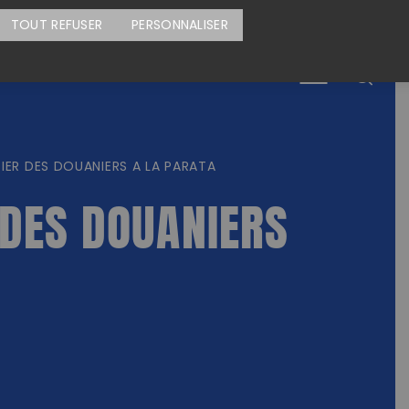
CARTE DES ACTIONS
FAIRE UN DON
TOUT REFUSER
PERSONNALISER
Menu
ER DES DOUANIERS A LA PARATA
 DES DOUANIERS