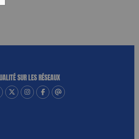
UALITÉ SUR LES RÉSEAUX
-vous à notre newsletter
vez-nous sur Linkedin
Suivez-nous sur Twitter
Suivez-nous sur Instagram
Suivez-nous sur Facebook
Contactez-nous