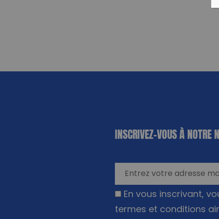
«
*
» indique
INSCRIVEZ-VOUS À NOTRE 
les champs
nécessaires
En vous inscrivant, v
termes et conditions ai