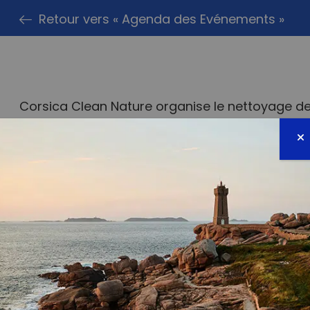
Retour vers « Agenda des Evénements »
Corsica Clean Nature organise le nettoyage de
de 10h à 12h le dimanche 20 novembre.
Sacs, gants, pinces et gel hydroalcoolique four
Tout le monde est la bienvenue et on vous at
RDV directement en haut du parking.
A très vite.
Soutenue par la Fondation de la Mer #UnGeste