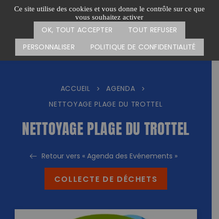
Passer
CARTE DES ACTIONS
FAIRE UN DON
Ce site utilise des cookies et vous donne le contrôle sur ce que
au
vous souhaitez activer
Menu
contenu
OK, TOUT ACCEPTER
TOUT REFUSER
PERSONNALISER
POLITIQUE DE CONFIDENTIALITÉ
ACCUEIL
AGENDA
>
>
NETTOYAGE PLAGE DU TROTTEL
NETTOYAGE PLAGE DU TROTTEL
Retour vers « Agenda des Evénements »
COLLECTE DE DÉCHETS