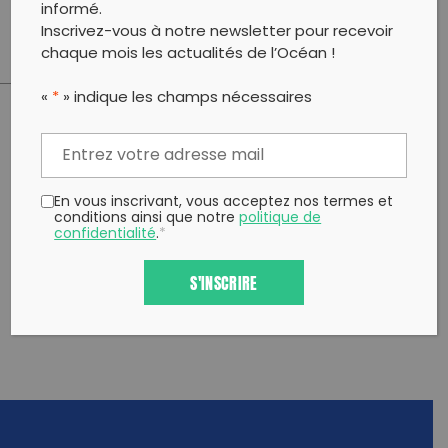
A très vite.
informé.
Inscrivez-vous à notre newsletter pour recevoir
chaque mois les actualités de l’Océan !
«
*
» indique les champs nécessaires
PARTAGER CET ARTICLE:
Partager sur Facebook
Partager sur
Envoyer à
Twitter
un ami
En vous inscrivant, vous acceptez nos termes et
Copy to clipboard
conditions ainsi que notre
politique de
confidentialité
.
*
S'INSCRIRE