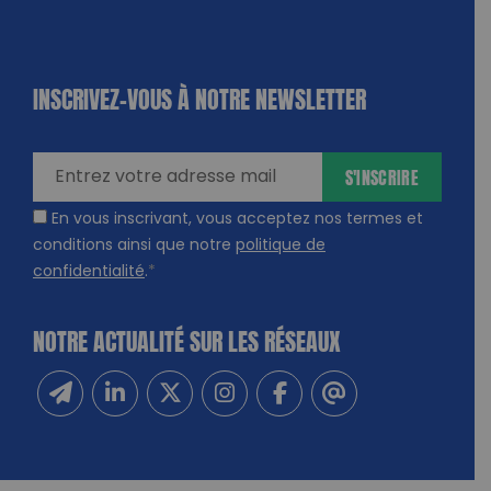
INSCRIVEZ-VOUS À NOTRE NEWSLETTER
dique
amps
ires
S'INSCRIRE
En vous inscrivant, vous acceptez nos termes et
conditions ainsi que notre
politique de
confidentialité
.
*
NOTRE ACTUALITÉ SUR LES RÉSEAUX
Inscrivez-vous à notre newsletter
Suivez-nous sur Linkedin
Suivez-nous sur Twitter
Suivez-nous sur Instagram
Suivez-nous sur Facebook
Contactez-nous