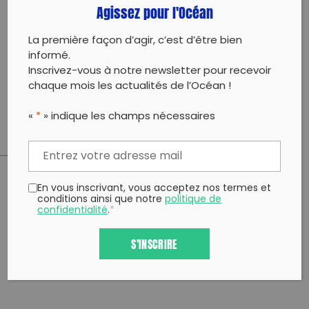
Agissez pour l'Océan
juillet 2025.
Sacs, gants, pinces et gel hydroalcoolique fournis.
La première façon d’agir, c’est d’être bien
Prévoir juste eau et chapeau.
Tout le monde est la bienvenue et on vous attends
informé.
nombreux.
Inscrivez-vous à notre newsletter pour recevoir
RDV directement sur la plage du Corse Azur.
chaque mois les actualités de l’Océan !
A très vite.
«
*
» indique les champs nécessaires
En vous inscrivant, vous acceptez nos termes et
PARTAGER CET ARTICLE:
conditions ainsi que notre
politique de
confidentialité
.
*
Partager sur Facebook
Partager sur
Envoyer à
Twitter
un ami
S'INSCRIRE
Copy to clipboard