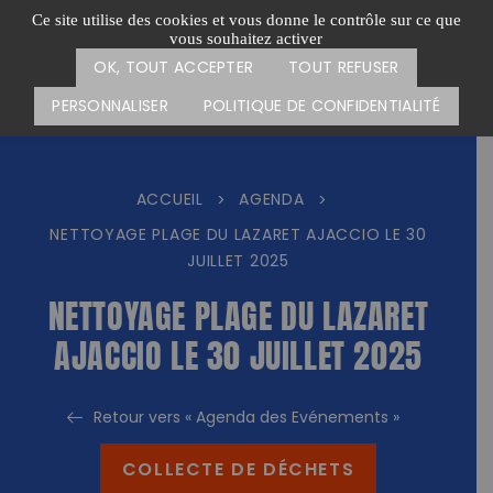
Passer
CARTE DES ACTIONS
FAIRE UN DON
Ce site utilise des cookies et vous donne le contrôle sur ce que
au
vous souhaitez activer
Menu
contenu
OK, TOUT ACCEPTER
TOUT REFUSER
PERSONNALISER
POLITIQUE DE CONFIDENTIALITÉ
ACCUEIL
AGENDA
>
>
NETTOYAGE PLAGE DU LAZARET AJACCIO LE 30
JUILLET 2025
NETTOYAGE PLAGE DU LAZARET
AJACCIO LE 30 JUILLET 2025
Retour vers « Agenda des Evénements »
COLLECTE DE DÉCHETS