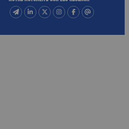
Inscrivez-vous à notre newsletter
Suivez-nous sur Linkedin
Suivez-nous sur Twitter
Suivez-nous sur Instagram
Suivez-nous sur Facebook
Contactez-nous