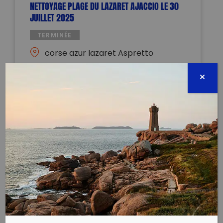
NETTOYAGE PLAGE DU LAZARET AJACCIO LE 30
JUILLET 2025
TERMINÉE
corse azur lazaret Aspretto
20090 AJACCIO
30 juillet 2025 - 19:00 à 20:00
corsica.clean.nature@gmail.com
06.75.14.30.99
Évènement proposé par :
Corsica Clean Nature
Corsica Clean Nature organise le nettoyage de la
plage du Lazaret (Aspretto – Ajaccio) le mercredi 30