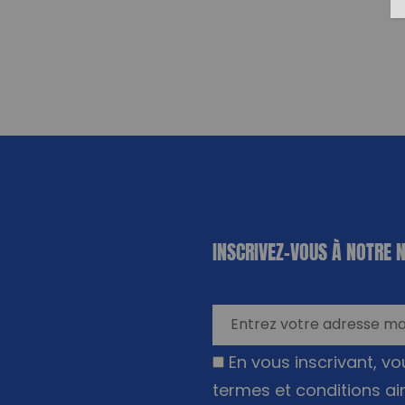
«
*
» indique
INSCRIVEZ-VOUS À NOTRE 
les champs
nécessaires
En vous inscrivant, v
termes et conditions ai