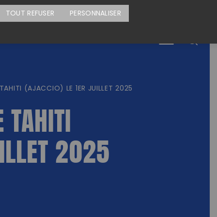
CARTE DES ACTIONS
FAIRE UN DON
TOUT REFUSER
PERSONNALISER
Menu
AHITI (AJACCIO) LE 1ER JUILLET 2025
 TAHITI
UILLET 2025