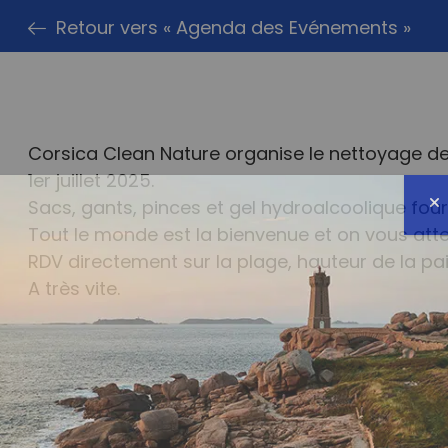
Retour vers « Agenda des Evénements »
Corsica Clean Nature organise le nettoyage de 
1er juillet 2025.
Sacs, gants, pinces et gel hydroalcoolique four
Tout le monde est la bienvenue et on vous at
RDV directement sur la plage, hauteur de la pail
A très vite.