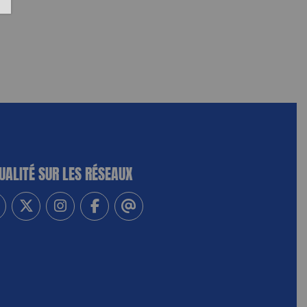
UALITÉ SUR LES RÉSEAUX
-vous à notre newsletter
vez-nous sur Linkedin
Suivez-nous sur Twitter
Suivez-nous sur Instagram
Suivez-nous sur Facebook
Contactez-nous