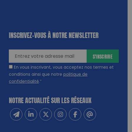
INSCRIVEZ-VOUS À NOTRE NEWSLETTER
dique
amps
ires
S'INSCRIRE
En vous inscrivant, vous acceptez nos termes et
conditions ainsi que notre
politique de
confidentialité
.
*
NOTRE ACTUALITÉ SUR LES RÉSEAUX
Inscrivez-vous à notre newsletter
Suivez-nous sur Linkedin
Suivez-nous sur Twitter
Suivez-nous sur Instagram
Suivez-nous sur Facebook
Contactez-nous