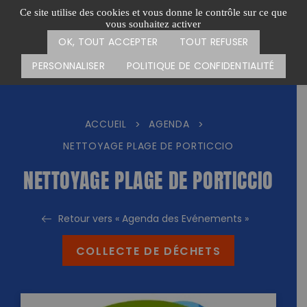
Passer
CARTE DES ACTIONS
FAIRE UN DON
Ce site utilise des cookies et vous donne le contrôle sur ce que
au
vous souhaitez activer
Menu
contenu
OK, TOUT ACCEPTER
TOUT REFUSER
PERSONNALISER
POLITIQUE DE CONFIDENTIALITÉ
ACCUEIL
AGENDA
>
>
NETTOYAGE PLAGE DE PORTICCIO
NETTOYAGE PLAGE DE PORTICCIO
Retour vers « Agenda des Evénements »
COLLECTE DE DÉCHETS