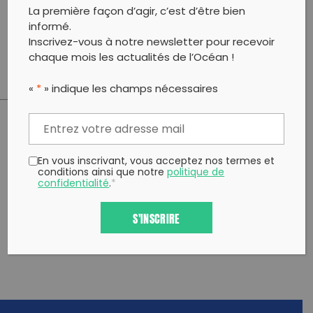
La première façon d’agir, c’est d’être bien
nombreux.
informé.
RDV directement sur la plage près du ponton.
A très vite.
Inscrivez-vous à notre newsletter pour recevoir
chaque mois les actualités de l’Océan !
«
*
» indique les champs nécessaires
PARTAGER CET ARTICLE:
Partager sur Facebook
Partager sur
Envoyer à
En vous inscrivant, vous acceptez nos termes et
conditions ainsi que notre
politique de
Twitter
un ami
confidentialité
.
*
Copy to clipboard
S'INSCRIRE