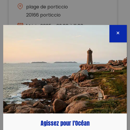
plage de porticcio
20166 porticcio
14 juin 2025 - 09:00 à 11:00
corsica.clean.nature@gmail.com
06.75.14.30.99
Évènement proposé par :
Corsica Clean Nature
Corsica Clean Nature organise avec la SLNP (club de
voile) le nettoyage de la plage de Porticcio le samedi
14 juin.
Sacs, gants, pinces et gel hydroalcoolique fournis.
Agissez pour l'Océan
Prévoir juste eau et chapeau.
Tout le monde est la bienvenue et on vous attends