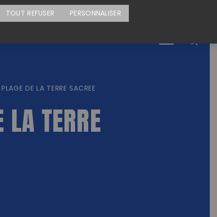
CARTE DES ACTIONS
FAIRE UN DON
TOUT REFUSER
PERSONNALISER
Menu
PLAGE DE LA TERRE SACREE
 LA TERRE