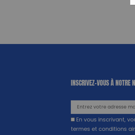
«
*
» indique
INSCRIVEZ-VOUS À NOTRE 
les champs
nécessaires
En vous inscrivant, v
termes et conditions ai