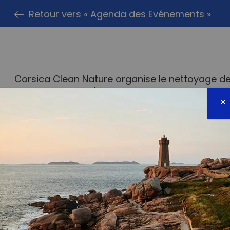
Retour vers « Agenda des Evénements »
Corsica Clean Nature organise le nettoyage de
des Sanguinaires) de 10h à 12h le samedi 4 févri
Sacs, gants, pinces et gel hydroalcoolique fourn
Tout le monde est la bienvenue et on vous at
RDV directement sur la plage, près du monume
A très vite.