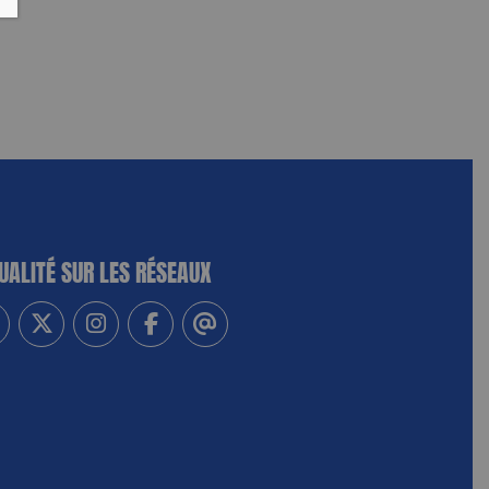
UALITÉ SUR LES RÉSEAUX
-vous à notre newsletter
vez-nous sur Linkedin
Suivez-nous sur Twitter
Suivez-nous sur Instagram
Suivez-nous sur Facebook
Contactez-nous