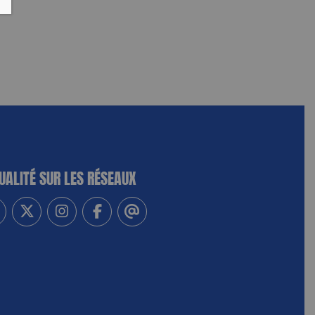
UALITÉ SUR LES RÉSEAUX
-vous à notre newsletter
vez-nous sur Linkedin
Suivez-nous sur Twitter
Suivez-nous sur Instagram
Suivez-nous sur Facebook
Contactez-nous