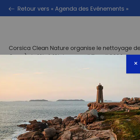
Retour vers « Agenda des Evénements »
Corsica Clean Nature organise le nettoyage d
Capo) de 10h à 12h le samedi 11 avril 2026.
Sacs, gants, pinces et gel hydroalcoolique four
Tout le monde est la bienvenue et on vous at
RDV directement sur la plage (allez au bout de l
A très vite.