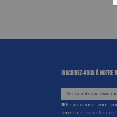
«
*
» indique
INSCRIVEZ-VOUS À NOTRE 
les champs
nécessaires
En vous inscrivant, v
termes et conditions ai