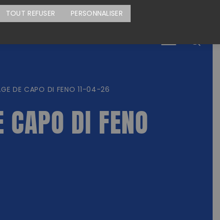
CARTE DES ACTIONS
FAIRE UN DON
TOUT REFUSER
PERSONNALISER
Menu
GE DE CAPO DI FENO 11-04-26
 CAPO DI FENO