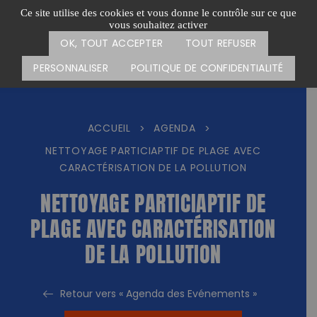
Passer
CARTE DES ACTIONS
FAIRE UN DON
Ce site utilise des cookies et vous donne le contrôle sur ce que
au
vous souhaitez activer
Menu
contenu
OK, TOUT ACCEPTER
TOUT REFUSER
PERSONNALISER
POLITIQUE DE CONFIDENTIALITÉ
ACCUEIL
AGENDA
>
>
NETTOYAGE PARTICIAPTIF DE PLAGE AVEC
CARACTÉRISATION DE LA POLLUTION
NETTOYAGE PARTICIAPTIF DE
PLAGE AVEC CARACTÉRISATION
DE LA POLLUTION
Retour vers « Agenda des Evénements »