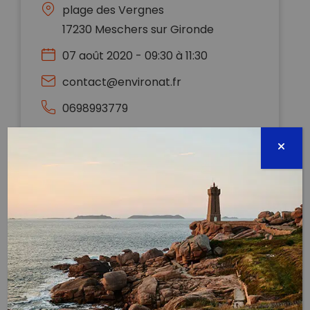
plage des Vergnes
17230 Meschers sur Gironde
07 août 2020 - 09:30 à 11:30
contact@environat.fr
0698993779
Évènement proposé par :
Environat
« La plage autrement » et « Environat » vous invite à
participer à un nettoyage citoyen avec
caractérisation des déchets en compagnie de 5
scouts de la compagnie Val Lyonnais en séjour sur
notre côte !
Lors de cette collecte, vous pourrez bien sûr