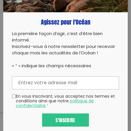
participer par votre action à la préservation du
littoral mais également appréhender le principe
d’une plage vivante en différenciant « déchets
Agissez pour l'Océan
polluants » et « restes naturels » et en triant
finement les déchets en catégorie afin de participer
à un suivi scientifique de la répartition et de
La première façon d’agir, c’est d’être bien
l’évolution de la pollution sur les littoraux !
informé.
Rendez vous à 9h30 à l’entrée de la plage des
Inscrivez-vous à notre newsletter pour recevoir
Vergnes.
chaque mois les actualités de l’Océan !
Inscription obligatoire afin de gérer le groupe dans le
cadre des mesures barrières covid19.
«
*
» indique les champs nécessaires
Renseignements et inscriptions par mail ou tél :
contact@environat.fr – 06 98 99 37 79
Prenez vos gants, nous pourrons également en
prêter quelques paires.
En vous inscrivant, vous acceptez nos termes et
conditions ainsi que notre
politique de
confidentialité
.
*
S'INSCRIRE
PARTAGER CET ARTICLE: