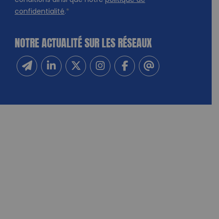
conditions ainsi que notre
politique de
confidentialité
.
*
NOTRE ACTUALITÉ SUR LES RÉSEAUX
Inscrivez-vous à notre newsletter
Suivez-nous sur Linkedin
Suivez-nous sur Twitter
Suivez-nous sur Instagram
Suivez-nous sur Facebook
Contactez-nous