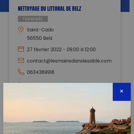
NETTOYAGE DU LITTORAL DE BELZ
TERMINÉE
Saint-Cado
56550 Belz
27 février 2022 - 09:00 à 12:00
contact@lesmainsdanslesable.com
0634389918
Évènement proposé par :
Les Mains Dans Le Sable
Toutes les informations nécessaires à votre
participation sur notre site internet :