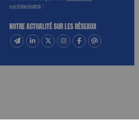
confidentialité
.
*
NOTRE ACTUALITÉ SUR LES RÉSEAUX
Inscrivez-vous à notre newsletter
Suivez-nous sur Linkedin
Suivez-nous sur Twitter
Suivez-nous sur Instagram
Suivez-nous sur Facebook
Contactez-nous