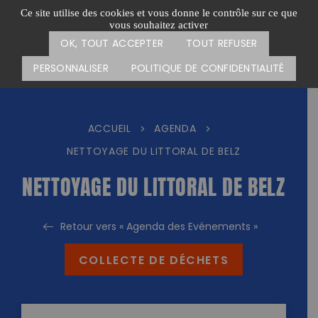
Passer
CARTE DES ACTIONS
FAIRE UN DON
Ce site utilise des cookies et vous donne le contrôle sur ce que
au
vous souhaitez activer
Menu
contenu
OK, TOUT ACCEPTER
TOUT REFUSER
PERSONNALISER
POLITIQUE DE CONFIDENTIALITÉ
ACCUEIL
AGENDA
>
>
NETTOYAGE DU LITTORAL DE BELZ
NETTOYAGE DU LITTORAL DE BELZ
Retour vers « Agenda des Evénements »
COLLECTE DE DÉCHETS