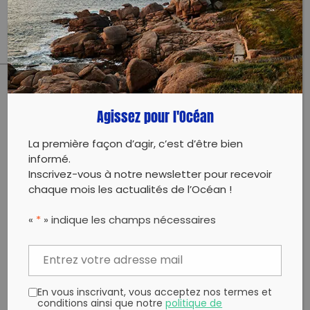
http://lesmainsdanslesable.com/participez
PARTAGER CET ARTICLE:
Agissez pour l'Océan
Partager sur Facebook
Partager sur
Envoyer à
Twitter
un ami
La première façon d’agir, c’est d’être bien
Copy to clipboard
informé.
Inscrivez-vous à notre newsletter pour recevoir
chaque mois les actualités de l’Océan !
«
*
» indique les champs nécessaires
En vous inscrivant, vous acceptez nos termes et
conditions ainsi que notre
politique de