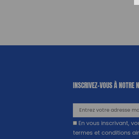
«
*
» indique
INSCRIVEZ-VOUS À NOTRE 
les champs
nécessaires
En vous inscrivant, v
termes et conditions ai