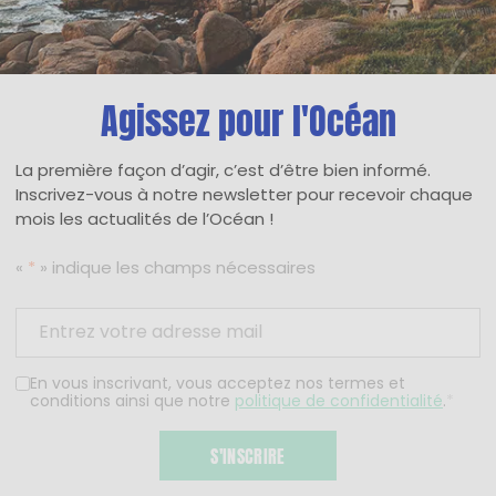
Agissez pour l'Océan
La première façon d’agir, c’est d’être bien informé.
Inscrivez-vous à notre newsletter pour recevoir chaque
mois les actualités de l’Océan !
«
*
» indique les champs nécessaires
En vous inscrivant, vous acceptez nos termes et
conditions ainsi que notre
politique de confidentialité
.
*
S'INSCRIRE