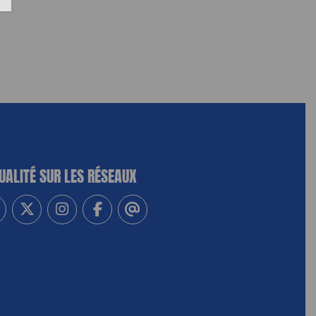
UALITÉ SUR LES RÉSEAUX
-vous à notre newsletter
vez-nous sur Linkedin
Suivez-nous sur Twitter
Suivez-nous sur Instagram
Suivez-nous sur Facebook
Contactez-nous