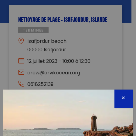
NETTOYAGE DE PLAGE – ISAFJORDUR, ISLANDE
TERMINÉE
Isafjordur beach
00000 Isafjordur
12 juillet 2023 - 10:00 à 12:30
crew@arvikocean.org
0618252139
Évènement proposé par :
ARVIK Ocean