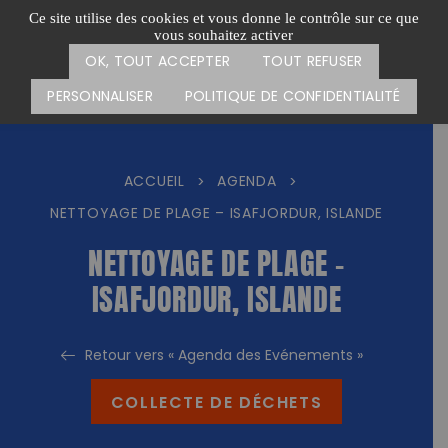
Passer
CARTE DES ACTIONS
FAIRE UN DON
Ce site utilise des cookies et vous donne le contrôle sur ce que
au
vous souhaitez activer
Menu
contenu
OK, TOUT ACCEPTER
TOUT REFUSER
PERSONNALISER
POLITIQUE DE CONFIDENTIALITÉ
ACCUEIL
AGENDA
>
>
NETTOYAGE DE PLAGE – ISAFJORDUR, ISLANDE
NETTOYAGE DE PLAGE –
ISAFJORDUR, ISLANDE
Retour vers « Agenda des Evénements »
COLLECTE DE DÉCHETS