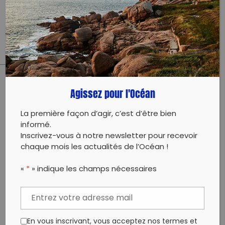
Nettoyage de plage dans la petite ville d’Isafjordur.
Venez avec votre bonne humeur, nous fournissons
les sacs et gants pour la collecte!
Agissez pour l'Océan
PARTAGER CET ARTICLE:
Partager sur Facebook
Partager sur
Envoyer à
La première façon d’agir, c’est d’être bien
Twitter
un ami
informé.
Copy to clipboard
Inscrivez-vous à notre newsletter pour recevoir
chaque mois les actualités de l’Océan !
«
*
» indique les champs nécessaires
En vous inscrivant, vous acceptez nos termes et