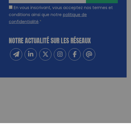
En vous inscrivant, vous acceptez nos termes et
conditions ainsi que notre
politique de
confidentialité
.
*
NOTRE ACTUALITÉ SUR LES RÉSEAUX
Inscrivez-vous à notre newsletter
Suivez-nous sur Linkedin
Suivez-nous sur Twitter
Suivez-nous sur Instagram
Suivez-nous sur Facebook
Contactez-nous