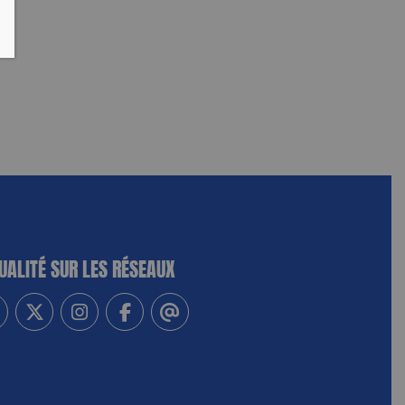
UALITÉ SUR LES RÉSEAUX
-vous à notre newsletter
vez-nous sur Linkedin
Suivez-nous sur Twitter
Suivez-nous sur Instagram
Suivez-nous sur Facebook
Contactez-nous