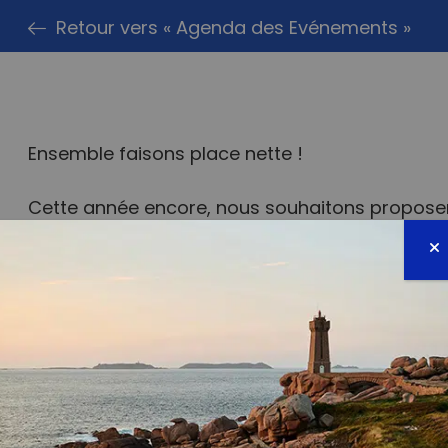
Retour vers « Agenda des Evénements »
Ensemble faisons place nette !
Cette année encore, nous souhaitons proposer
la plage de Cornouaille de Concarneau. Le tri s
sciences participatives « zéro déchet sauvage
sur la plateforme. L’objectif de cette année, es
(idéalement 1 fois par mois) afin de suivre l’é
terme. Pour cela nous avons besoin de votre mo
Cette sortie est gratuite, accessible à tous. 
d’un adulte.