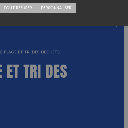
CARTE DES ACTIONS
FAIRE UN DON
TOUT REFUSER
PERSONNALISER
Menu
 PLAGE ET TRI DES DÉCHETS
 ET TRI DES