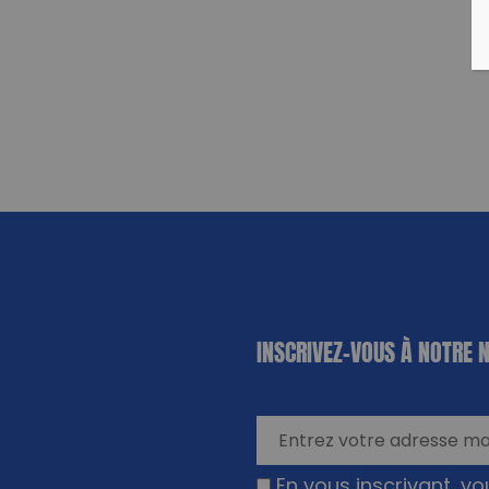
«
*
» indique
INSCRIVEZ-VOUS À NOTRE 
les champs
nécessaires
En vous inscrivant, v