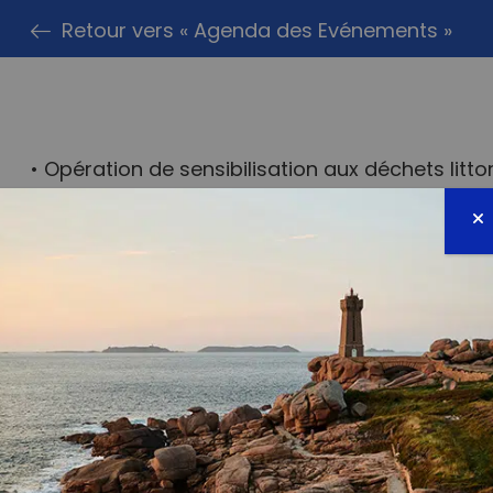
Retour vers « Agenda des Evénements »
• Opération de sensibilisation aux déchets litto
Mains Dans Le Sable.
• Sortie ouverte à tous.tes.
• Sacs et pinces fournis, prévoir des gants.
• Inscription sur place