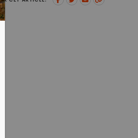
ER CET ARTICLE:
Partager sur Facebook
Partager sur Twitter
Envoyer à un ami
Copy to
clipboard