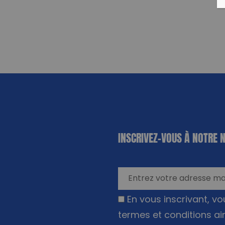
«
*
» indique
INSCRIVEZ-VOUS À NOTRE 
les champs
nécessaires
En vous inscrivant, v
termes et conditions ai