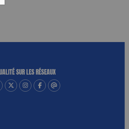
UALITÉ SUR LES RÉSEAUX
-vous à notre newsletter
vez-nous sur Linkedin
Suivez-nous sur Twitter
Suivez-nous sur Instagram
Suivez-nous sur Facebook
Contactez-nous