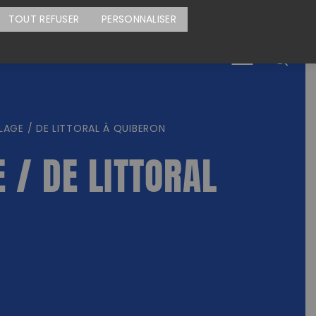
CARTE DES ACTIONS
FAIRE UN DON
TOUT REFUSER
PERSONNALISER
Menu
AGE / DE LITTORAL À QUIBERON
 / DE LITTORAL