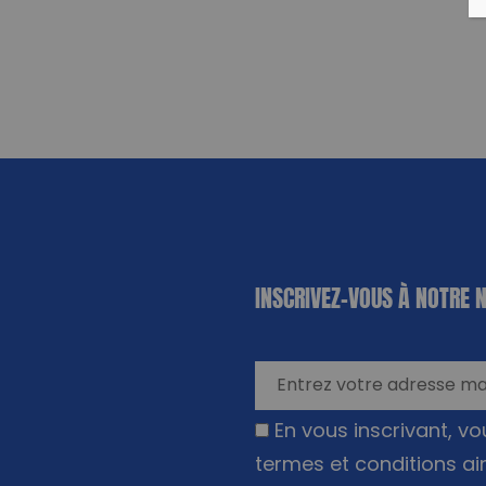
«
*
» indique
INSCRIVEZ-VOUS À NOTRE 
les champs
nécessaires
En vous inscrivant, v
termes et conditions ai