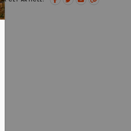
ER CET ARTICLE:
Partager sur Facebook
Partager sur Twitter
Envoyer à un ami
Copy to
clipboard