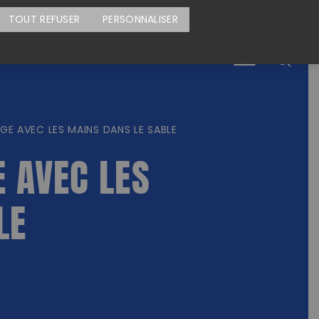
CARTE DES ACTIONS
FAIRE UN DON
TOUT REFUSER
PERSONNALISER
Menu
E AVEC LES MAINS DANS LE SABLE
E AVEC LES
LE