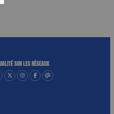
UALITÉ SUR LES RÉSEAUX
-vous à notre newsletter
vez-nous sur Linkedin
Suivez-nous sur Twitter
Suivez-nous sur Instagram
Suivez-nous sur Facebook
Contactez-nous