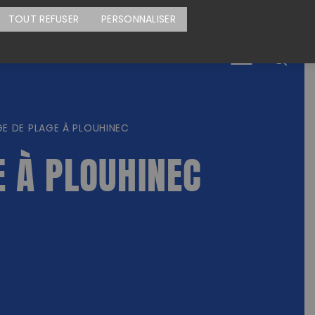
CARTE DES ACTIONS
FAIRE UN DON
TOUT REFUSER
PERSONNALISER
Menu
E DE PLAGE À PLOUHINEC
E À PLOUHINEC