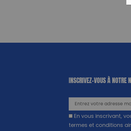
«
*
» indique
INSCRIVEZ-VOUS À NOTRE 
les champs
nécessaires
En vous inscrivant, v
termes et conditions ai