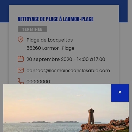
NETTOYAGE DE PLAGE À LARMOR-PLAGE
TERMINÉE
Plage de Locqueltas
56260 Larmor-Plage
20 septembre 2020 - 14:00 à 17:00
contact@lesmainsdanslesable.com
00000000
Évènement proposé par :
Les Mains Dans Le Sable