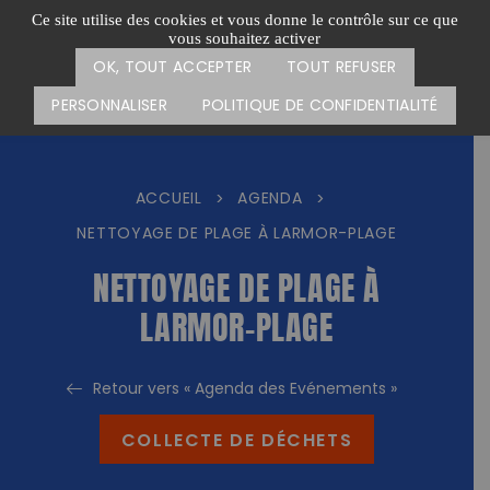
Passer
CARTE DES ACTIONS
FAIRE UN DON
Ce site utilise des cookies et vous donne le contrôle sur ce que
au
vous souhaitez activer
Menu
contenu
OK, TOUT ACCEPTER
TOUT REFUSER
PERSONNALISER
POLITIQUE DE CONFIDENTIALITÉ
ACCUEIL
AGENDA
>
>
NETTOYAGE DE PLAGE À LARMOR-PLAGE
NETTOYAGE DE PLAGE À
LARMOR-PLAGE
Retour vers « Agenda des Evénements »
COLLECTE DE DÉCHETS