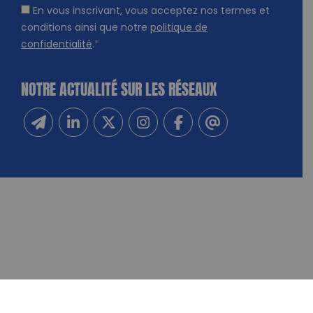
En vous inscrivant, vous acceptez nos termes et
conditions ainsi que notre
politique de
confidentialité
.
*
NOTRE ACTUALITÉ SUR LES RÉSEAUX
Inscrivez-vous à notre newsletter
Suivez-nous sur Linkedin
Suivez-nous sur Twitter
Suivez-nous sur Instagram
Suivez-nous sur Facebook
Contactez-nous