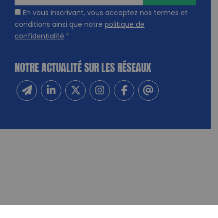
En vous inscrivant, vous acceptez nos termes et
conditions ainsi que notre
politique de
confidentialité
.
*
NOTRE ACTUALITÉ SUR LES RÉSEAUX
Inscrivez-vous à notre newsletter
Suivez-nous sur Linkedin
Suivez-nous sur Twitter
Suivez-nous sur Instagram
Suivez-nous sur Facebook
Contactez-nous