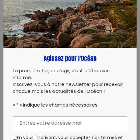
Toutes les informations nécessaires à votre
participation sur notre site internet :
http://lesmainsdanslesable.com
Agissez pour l'Océan
PARTAGER CET ARTICLE:
Partager sur Facebook
Partager sur
Envoyer à
La première façon d’agir, c’est d’être bien
Twitter
un ami
informé.
Copy to clipboard
Inscrivez-vous à notre newsletter pour recevoir
chaque mois les actualités de l’Océan !
«
*
» indique les champs nécessaires
En vous inscrivant, vous acceptez nos termes et