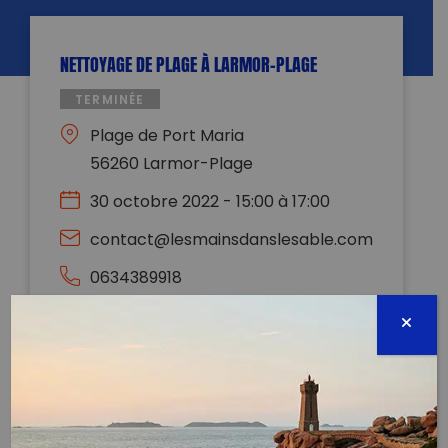
NETTOYAGE DE PLAGE À LARMOR-PLAGE
TERMINÉE
Plage de Port Maria
56260 Larmor-Plage
30 octobre 2022 - 15:00 à 17:00
contact@lesmainsdanslesable.com
0634389918
Évènement proposé par :
Les Mains Dans Le Sable