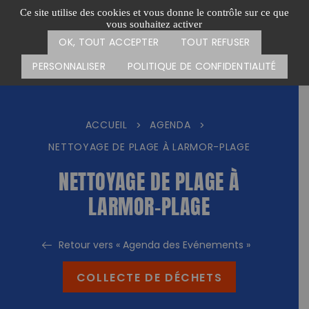
Passer
CARTE DES ACTIONS
FAIRE UN DON
Ce site utilise des cookies et vous donne le contrôle sur ce que
au
vous souhaitez activer
Menu
contenu
OK, TOUT ACCEPTER
TOUT REFUSER
PERSONNALISER
POLITIQUE DE CONFIDENTIALITÉ
ACCUEIL
AGENDA
>
>
NETTOYAGE DE PLAGE À LARMOR-PLAGE
NETTOYAGE DE PLAGE À
LARMOR-PLAGE
Retour vers « Agenda des Evénements »
COLLECTE DE DÉCHETS