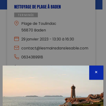
NETTOYAGE DE PLAGE À BADEN
TERMINÉE
Plage de Toulindac
56870 Baden
29 janvier 2023 - 13:30 à 16:30
contact@lesmainsdanslesable.com
0634389918
Évènement proposé par :
Les Mains Dans Le Sable
Toutes les informations nécessaires à votre
participation sur notre site internet :