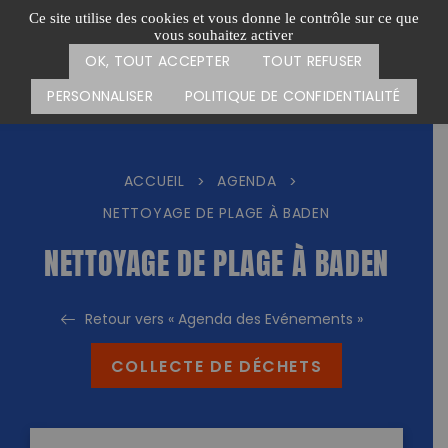
Passer
CARTE DES ACTIONS
FAIRE UN DON
Ce site utilise des cookies et vous donne le contrôle sur ce que
au
vous souhaitez activer
Menu
contenu
OK, TOUT ACCEPTER
TOUT REFUSER
PERSONNALISER
POLITIQUE DE CONFIDENTIALITÉ
ACCUEIL
AGENDA
>
>
NETTOYAGE DE PLAGE À BADEN
NETTOYAGE DE PLAGE À BADEN
Retour vers « Agenda des Evénements »
COLLECTE DE DÉCHETS