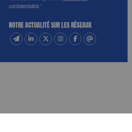
confidentialité
.
*
NOTRE ACTUALITÉ SUR LES RÉSEAUX
Inscrivez-vous à notre newsletter
Suivez-nous sur Linkedin
Suivez-nous sur Twitter
Suivez-nous sur Instagram
Suivez-nous sur Facebook
Contactez-nous