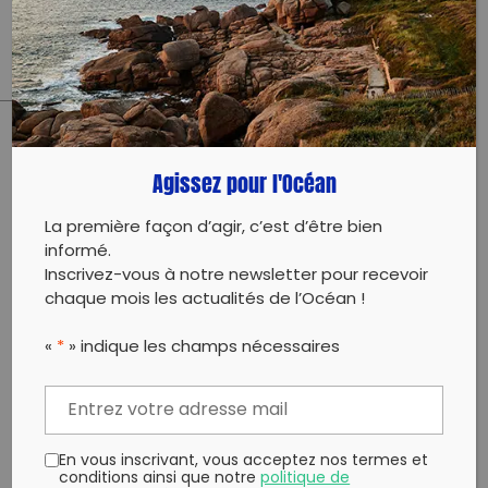
https://lesmainsdanslesable.com
PARTAGER CET ARTICLE:
Agissez pour l'Océan
Partager sur Facebook
Partager sur
Envoyer à
Twitter
un ami
La première façon d’agir, c’est d’être bien
Copy to clipboard
informé.
Inscrivez-vous à notre newsletter pour recevoir
chaque mois les actualités de l’Océan !
«
*
» indique les champs nécessaires
En vous inscrivant, vous acceptez nos termes et
conditions ainsi que notre
politique de