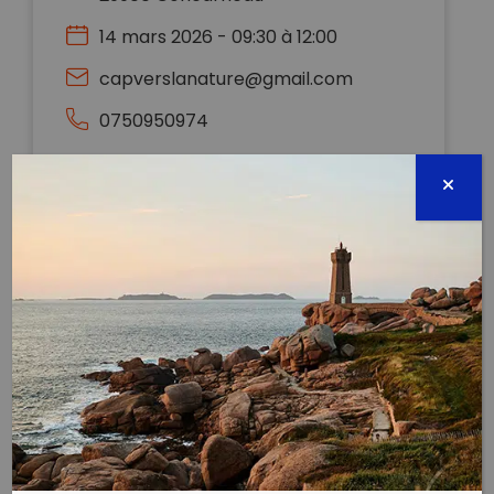
14 mars 2026 - 09:30 à 12:00
capverslanature@gmail.com
0750950974
Évènement proposé par :
Cap vers la nature
Ensemble faisons place nette !
Cette année encore, nous souhaitons proposer un
ramassage et tri de déchets sur la plage de
Cornouaille de Concarneau. Le tri sera réalisé selon le
protocole de sciences participatives « zéro déchet
sauvage » et nous partagerons les données sur la
plateforme. L’objectif de cette année, est de réaliser