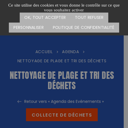
Passer
CARTE DES ACTIONS
FAIRE UN DON
Ce site utilise des cookies et vous donne le contrôle sur ce que
au
vous souhaitez activer
Menu
contenu
OK, TOUT ACCEPTER
TOUT REFUSER
PERSONNALISER
POLITIQUE DE CONFIDENTIALITÉ
ACCUEIL
AGENDA
>
>
NETTOYAGE DE PLAGE ET TRI DES DÉCHETS
NETTOYAGE DE PLAGE ET TRI DES
DÉCHETS
Retour vers « Agenda des Evénements »
COLLECTE DE DÉCHETS