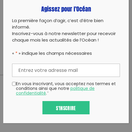
le protocole régulièrement (idéalement 1 fois par
Agissez pour l'Océan
mois) afin de suivre l’évolution de ces ramassages
sur le long terme. Pour cela nous avons besoin de
votre mobilisation !
La première façon d’agir, c’est d’être bien
informé.
Cette sortie est gratuite, accessible à tous. Les
Inscrivez-vous à notre newsletter pour recevoir
enfants doivent être accompagnés d’un adulte.
chaque mois les actualités de l’Océan !
Sur inscription
«
*
» indique les champs nécessaires
En vous inscrivant, vous acceptez nos termes et
conditions ainsi que notre
politique de
PARTAGER CET ARTICLE:
confidentialité
.
*
Partager sur Facebook
Partager sur
Envoyer à
Twitter
un ami
S'INSCRIRE
Copy to clipboard