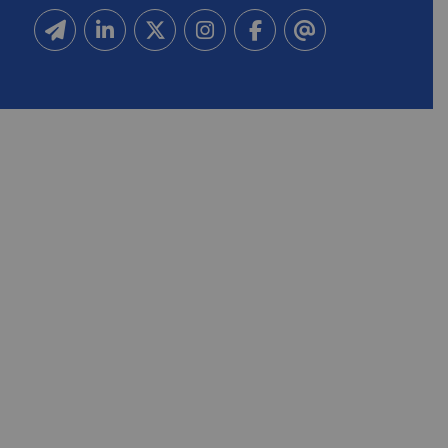
Inscrivez-vous à notre newsletter
Suivez-nous sur Linkedin
Suivez-nous sur Twitter
Suivez-nous sur Instagram
Suivez-nous sur Facebook
Contactez-nous