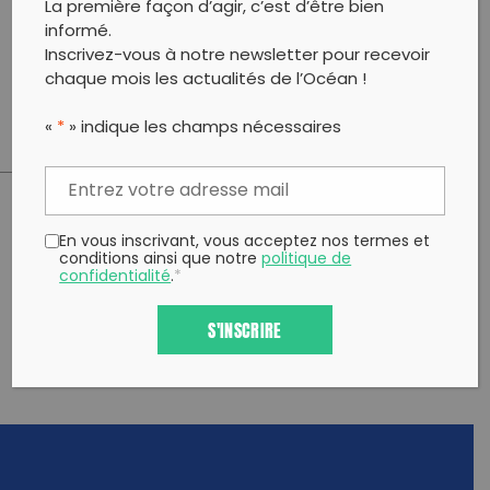
La première façon d’agir, c’est d’être bien
d'échanger sur la consommation d'emballages et
informé.
pour trouver, ensemble, des solutions simples et
Inscrivez-vous à notre newsletter pour recevoir
ludiques. Prévoir des gants ; les sacs de poubelle sont
chaque mois les actualités de l’Océan !
fournis.
«
*
» indique les champs nécessaires
PARTAGER CET ARTICLE:
En vous inscrivant, vous acceptez nos termes et
conditions ainsi que notre
politique de
Partager sur Facebook
Partager sur
Envoyer à
confidentialité
.
*
Twitter
un ami
Copy to clipboard
S'INSCRIRE