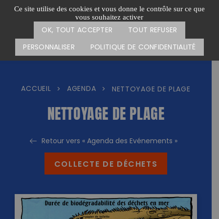
Passer
CARTE DES ACTIONS
FAIRE UN DON
Ce site utilise des cookies et vous donne le contrôle sur ce que
au
vous souhaitez activer
Menu
contenu
OK, TOUT ACCEPTER
TOUT REFUSER
PERSONNALISER
POLITIQUE DE CONFIDENTIALITÉ
ACCUEIL
AGENDA
>
>
NETTOYAGE DE PLAGE
NETTOYAGE DE PLAGE
Retour vers « Agenda des Evénements »
COLLECTE DE DÉCHETS