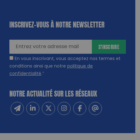
INSCRIVEZ-VOUS À NOTRE NEWSLETTER
dique
amps
ires
S'INSCRIRE
En vous inscrivant, vous acceptez nos termes et
conditions ainsi que notre
politique de
confidentialité
.
*
NOTRE ACTUALITÉ SUR LES RÉSEAUX
Inscrivez-vous à notre newsletter
Suivez-nous sur Linkedin
Suivez-nous sur Twitter
Suivez-nous sur Instagram
Suivez-nous sur Facebook
Contactez-nous