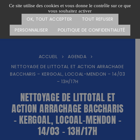
Passer
CARTE DES ACTIONS
FAIRE UN DON
Ce site utilise des cookies et vous donne le contrôle sur ce que
au
vous souhaitez activer
Menu
contenu
OK, TOUT ACCEPTER
TOUT REFUSER
PERSONNALISER
POLITIQUE DE CONFIDENTIALITÉ
ACCUEIL
AGENDA
>
>
NETTOYAGE DE LITTOTAL ET ACTION ARRACHAGE
BACCHARIS – KERGOAL, LOCOAL-MENDON – 14/03
– 13H/17H
NETTOYAGE DE LITTOTAL ET
ACTION ARRACHAGE BACCHARIS
– KERGOAL, LOCOAL-MENDON –
14/03 – 13H/17H