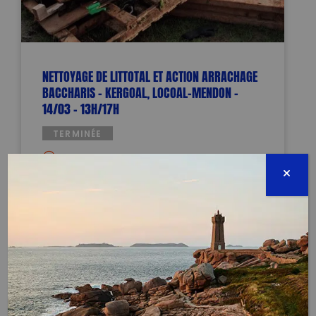
NETTOYAGE DE LITTOTAL ET ACTION ARRACHAGE
BACCHARIS – KERGOAL, LOCOAL-MENDON –
14/03 – 13H/17H
TERMINÉE
KERGOAL
56550 LOCOAL MENDON
14 mars 2026 - 13:00 à 17:00
paysdauray@lesmainsdanslesable.com
0634389918
Évènement proposé par :
Les Mains Dans Le Sable