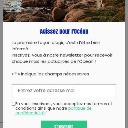
L’association “Les Mains Dans Le Sable” (dans le
Agissez pour l'Océan
cadre du projet 905 km sans déchets) en
partenariat avec le Syndicat Mixte de la Ria d’Etel
La première façon d’agir, c’est d’être bien
(dans le cadre du programme Eau jardin ria d’Etel
informé.
2026) organiseront un nettoyage du littoral et une
Inscrivez-vous à notre newsletter pour recevoir
action de sensibilisation et d’arrachage de Baccharis
chaque mois les actualités de l’Océan !
à Kergoal à Locoal-Mendon, le samedi 14 mars 2026,
de 13h à 17h
«
*
» indique les champs nécessaires
Opération de sensibilisation aux déchets littoraux
ouverte à Tous.tes
Sacs et pinces fournis, prévoir des gants. Inscriptions
sur place.
En vous inscrivant, vous acceptez nos termes et
conditions ainsi que notre
politique de
confidentialité
.
*
S'INSCRIRE