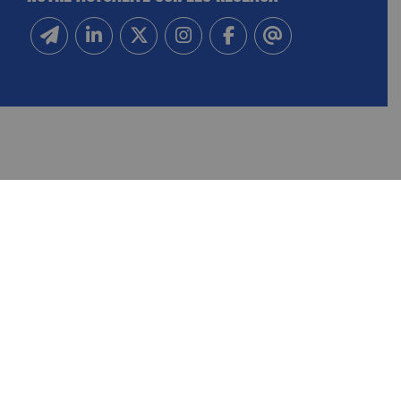
Inscrivez-vous à notre newsletter
Suivez-nous sur Linkedin
Suivez-nous sur Twitter
Suivez-nous sur Instagram
Suivez-nous sur Facebook
Contactez-nous
NOUS CONTACTER
FAIRE UN DON