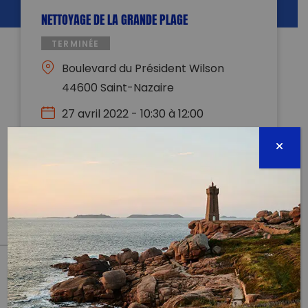
NETTOYAGE DE LA GRANDE PLAGE
TERMINÉE
Boulevard du Président Wilson
44600 Saint-Nazaire
27 avril 2022 - 10:30 à 12:00
estuairezvous@gmail.com
0783652582
Évènement proposé par :
Association Estuairez-vous
PARTAGER CET ARTICLE:
Partager sur Facebook
Partager sur
Envoyer à