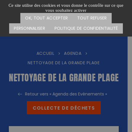
Passer
CARTE DES ACTIONS
FAIRE UN DON
Ce site utilise des cookies et vous donne le contrôle sur ce que
au
vous souhaitez activer
Menu
contenu
OK, TOUT ACCEPTER
TOUT REFUSER
PERSONNALISER
POLITIQUE DE CONFIDENTIALITÉ
ACCUEIL
AGENDA
>
>
NETTOYAGE DE LA GRANDE PLAGE
NETTOYAGE DE LA GRANDE PLAGE
Retour vers « Agenda des Evénements »
COLLECTE DE DÉCHETS