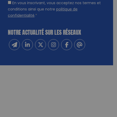
En vous inscrivant, vous acceptez nos termes et
conditions ainsi que notre
politique de
confidentialité
.
*
NOTRE ACTUALITÉ SUR LES RÉSEAUX
Inscrivez-vous à notre newsletter
Suivez-nous sur Linkedin
Suivez-nous sur Twitter
Suivez-nous sur Instagram
Suivez-nous sur Facebook
Contactez-nous