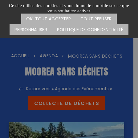
Passer
CARTE DES ACTIONS
FAIRE UN DON
Ce site utilise des cookies et vous donne le contrôle sur ce que
au
vous souhaitez activer
Menu
contenu
OK, TOUT ACCEPTER
TOUT REFUSER
PERSONNALISER
POLITIQUE DE CONFIDENTIALITÉ
ACCUEIL
AGENDA
>
>
MOOREA SANS DÉCHETS
MOOREA SANS DÉCHETS
Retour vers « Agenda des Evénements »
COLLECTE DE DÉCHETS