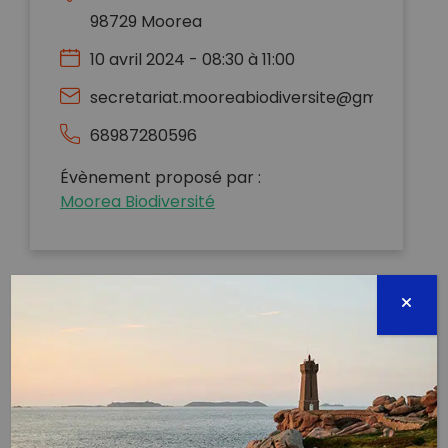
98729 Moorea
10 avril 2024 - 08:30 à 11:00
secretariat.mooreabiodiversite@gmail.com
68987280596
Évènement proposé par :
Moorea Biodiversité
Pour plus de détails sur le lieu et l’heure précise de
rendez-vous des collectes connectez-vous à la la
page Facebook
Les Bourdons de Moorea. Dédiée aux ramassages de
déchets organisés par le collectif citoyen « Les
bourdons de Moorea”, elle vous permet d’être au
courant de l’ensemble des activités en lien avec les