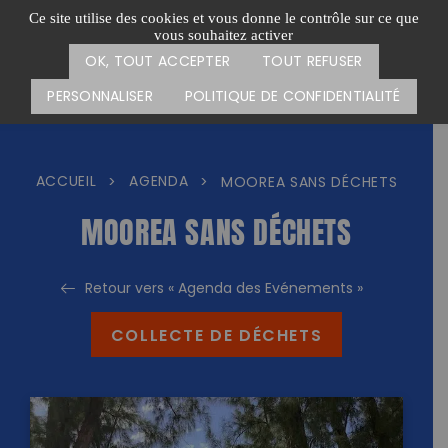
Passer
CARTE DES ACTIONS
FAIRE UN DON
Ce site utilise des cookies et vous donne le contrôle sur ce que
au
vous souhaitez activer
Menu
contenu
OK, TOUT ACCEPTER
TOUT REFUSER
PERSONNALISER
POLITIQUE DE CONFIDENTIALITÉ
ACCUEIL
AGENDA
>
>
MOOREA SANS DÉCHETS
MOOREA SANS DÉCHETS
Retour vers « Agenda des Evénements »
COLLECTE DE DÉCHETS