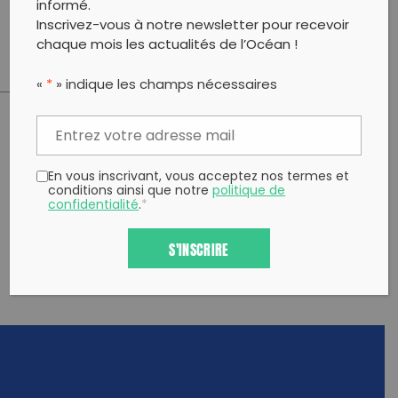
informé.
Merci à La Fondation pour la Mer pour son soutien
Inscrivez-vous à notre newsletter pour recevoir
chaque mois les actualités de l’Océan !
«
*
» indique les champs nécessaires
PARTAGER CET ARTICLE:
Partager sur Facebook
Partager sur
Envoyer à
En vous inscrivant, vous acceptez nos termes et
Twitter
un ami
conditions ainsi que notre
politique de
Copy to clipboard
confidentialité
.
*
S'INSCRIRE