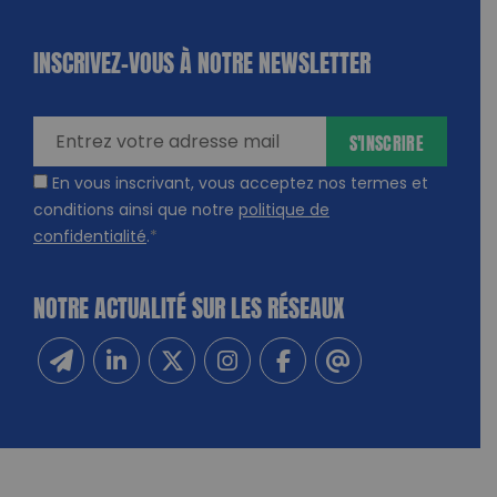
INSCRIVEZ-VOUS À NOTRE NEWSLETTER
dique
amps
ires
S'INSCRIRE
En vous inscrivant, vous acceptez nos termes et
conditions ainsi que notre
politique de
confidentialité
.
*
NOTRE ACTUALITÉ SUR LES RÉSEAUX
Inscrivez-vous à notre newsletter
Suivez-nous sur Linkedin
Suivez-nous sur Twitter
Suivez-nous sur Instagram
Suivez-nous sur Facebook
Contactez-nous