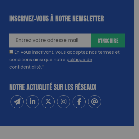
INSCRIVEZ-VOUS À NOTRE NEWSLETTER
dique
amps
ires
S'INSCRIRE
En vous inscrivant, vous acceptez nos termes et
conditions ainsi que notre
politique de
confidentialité
.
*
NOTRE ACTUALITÉ SUR LES RÉSEAUX
Inscrivez-vous à notre newsletter
Suivez-nous sur Linkedin
Suivez-nous sur Twitter
Suivez-nous sur Instagram
Suivez-nous sur Facebook
Contactez-nous