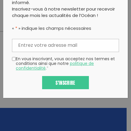
informé.
Merci à La Fondation pour la Mer pour son soutien
Inscrivez-vous à notre newsletter pour recevoir
chaque mois les actualités de l’Océan !
«
*
» indique les champs nécessaires
PARTAGER CET ARTICLE:
Partager sur Facebook
Partager sur
Envoyer à
En vous inscrivant, vous acceptez nos termes et
Twitter
un ami
conditions ainsi que notre
politique de
Copy to clipboard
confidentialité
.
*
S'INSCRIRE