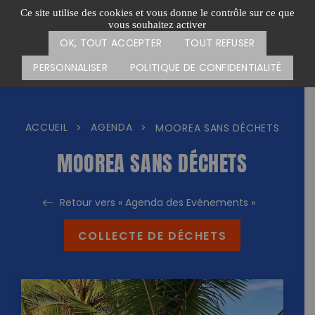
Passer
CARTE DES ACTIONS
FAIRE UN DON
Ce site utilise des cookies et vous donne le contrôle sur ce que
au
vous souhaitez activer
Menu
contenu
OK, TOUT ACCEPTER
TOUT REFUSER
PERSONNALISER
POLITIQUE DE CONFIDENTIALITÉ
ACCUEIL
AGENDA
>
>
MOOREA SANS DÉCHETS
MOOREA SANS DÉCHETS
Retour vers « Agenda des Evénements »
COLLECTE DE DÉCHETS