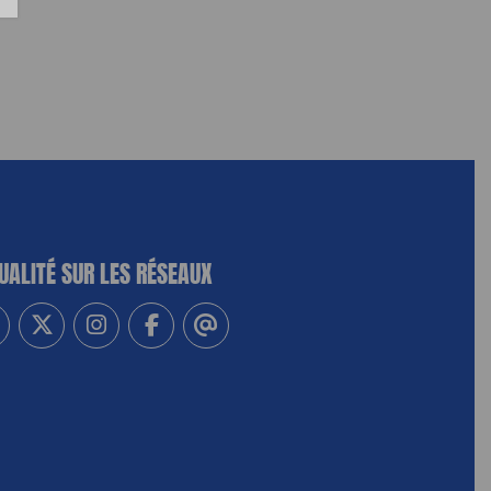
UALITÉ SUR LES RÉSEAUX
-vous à notre newsletter
vez-nous sur Linkedin
Suivez-nous sur Twitter
Suivez-nous sur Instagram
Suivez-nous sur Facebook
Contactez-nous