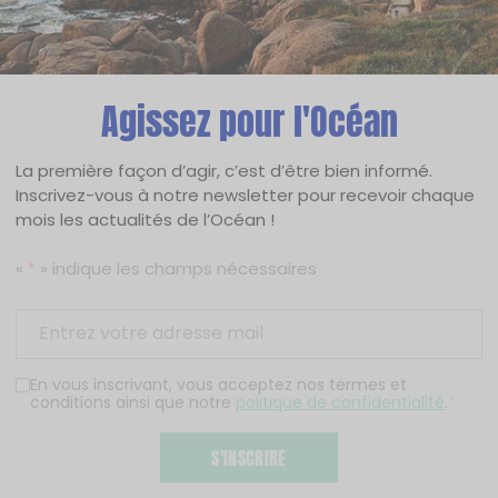
Agissez pour l'Océan
La première façon d’agir, c’est d’être bien informé.
Inscrivez-vous à notre newsletter pour recevoir chaque
mois les actualités de l’Océan !
«
*
» indique les champs nécessaires
En vous inscrivant, vous acceptez nos termes et
conditions ainsi que notre
politique de confidentialité
.
*
S'INSCRIRE