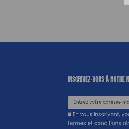
«
*
» indique
INSCRIVEZ-VOUS À NOTRE 
les champs
nécessaires
En vous inscrivant, v
termes et conditions ai