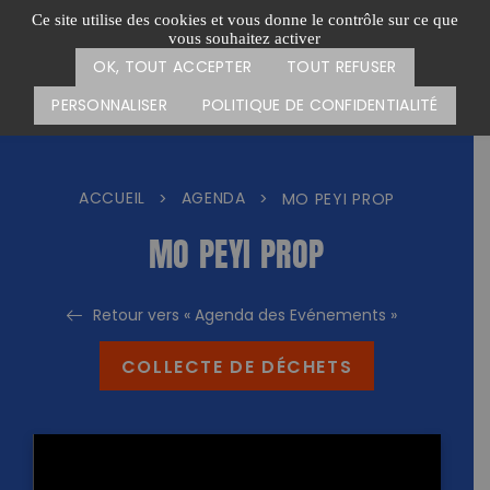
Passer
CARTE DES ACTIONS
FAIRE UN DON
Ce site utilise des cookies et vous donne le contrôle sur ce que
au
vous souhaitez activer
Menu
contenu
OK, TOUT ACCEPTER
TOUT REFUSER
PERSONNALISER
POLITIQUE DE CONFIDENTIALITÉ
ACCUEIL
AGENDA
>
>
MO PEYI PROP
MO PEYI PROP
Retour vers « Agenda des Evénements »
COLLECTE DE DÉCHETS