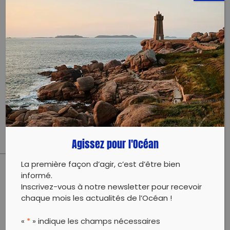
TERMINÉE
Plage de Montabo
97300 Cayenne
27 avril 2021 - 14:00 à 16:00
osl973@hotmail.fr
0644850600
Évènement proposé par :
OCEAN SCIENCES & LOGISTIC
Agissez pour l'Océan
La première façon d’agir, c’est d’être bien
informé.
PARTAGER CET ARTICLE:
Inscrivez-vous à notre newsletter pour recevoir
Partager sur Facebook
Partager sur
Envoyer à
chaque mois les actualités de l’Océan !
Twitter
un ami
Copy to clipboard
«
*
» indique les champs nécessaires