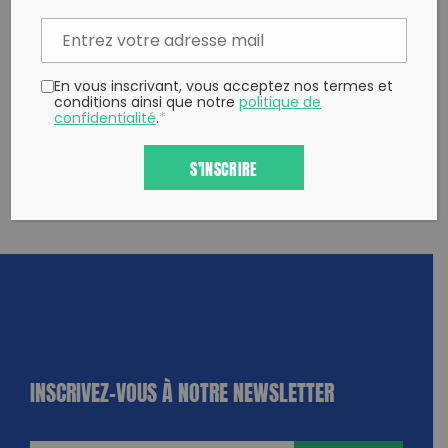
En vous inscrivant, vous acceptez nos termes et
conditions ainsi que notre
politique de
confidentialité
.
*
S'INSCRIRE
INSCRIVEZ-VOUS À NOTRE NEWSLETTER
dique
amps
ires