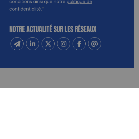
conditions ainsi que notre
politique de
confidentialité
.
*
NOTRE ACTUALITÉ SUR LES RÉSEAUX
Inscrivez-vous à notre newsletter
Suivez-nous sur Linkedin
Suivez-nous sur Twitter
Suivez-nous sur Instagram
Suivez-nous sur Facebook
Contactez-nous