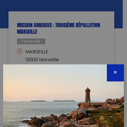
MISSION AMADEUS : TROISIÈME DÉPOLLUTION
MARSEILLE
TERMINÉE
MARSEILLE
13000 Marseille
16 août 2021 - 09:00 à 13:00
claire.gsdtknr@gmail.com
0650059810
Évènement proposé par :
Wings of the Ocean