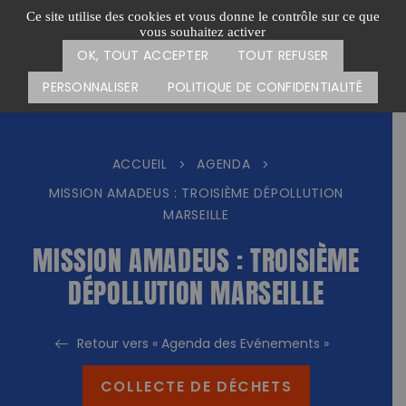
Passer
CARTE DES ACTIONS
FAIRE UN DON
Ce site utilise des cookies et vous donne le contrôle sur ce que
au
vous souhaitez activer
Menu
contenu
OK, TOUT ACCEPTER
TOUT REFUSER
PERSONNALISER
POLITIQUE DE CONFIDENTIALITÉ
ACCUEIL
AGENDA
>
>
MISSION AMADEUS : TROISIÈME DÉPOLLUTION
MARSEILLE
MISSION AMADEUS : TROISIÈME
DÉPOLLUTION MARSEILLE
Retour vers « Agenda des Evénements »
COLLECTE DE DÉCHETS