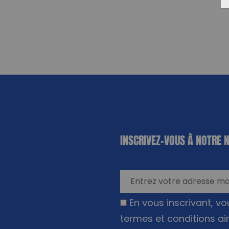
«
*
» indique
INSCRIVEZ-VOUS À NOTRE 
les champs
nécessaires
En vous inscrivant, v
termes et conditions ai