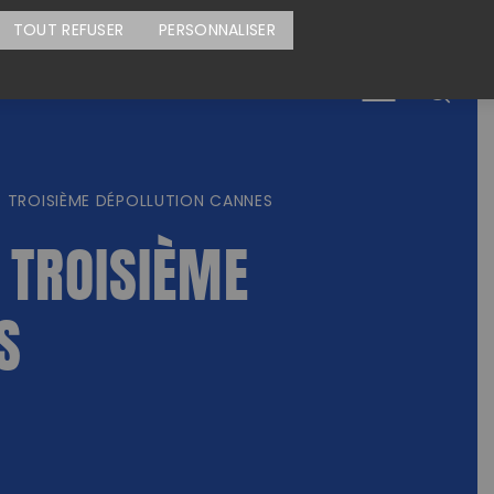
CARTE DES ACTIONS
FAIRE UN DON
TOUT REFUSER
PERSONNALISER
Menu
: TROISIÈME DÉPOLLUTION CANNES
 TROISIÈME
S