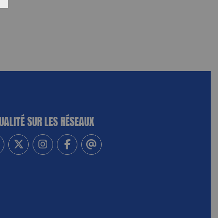
UALITÉ SUR LES RÉSEAUX
-vous à notre newsletter
vez-nous sur Linkedin
Suivez-nous sur Twitter
Suivez-nous sur Instagram
Suivez-nous sur Facebook
Contactez-nous