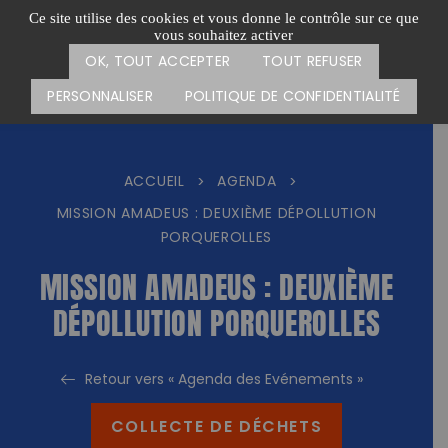
Passer
CARTE DES ACTIONS
FAIRE UN DON
Ce site utilise des cookies et vous donne le contrôle sur ce que
au
vous souhaitez activer
Menu
contenu
OK, TOUT ACCEPTER
TOUT REFUSER
PERSONNALISER
POLITIQUE DE CONFIDENTIALITÉ
ACCUEIL
AGENDA
>
>
MISSION AMADEUS : DEUXIÈME DÉPOLLUTION
PORQUEROLLES
MISSION AMADEUS : DEUXIÈME
DÉPOLLUTION PORQUEROLLES
Retour vers « Agenda des Evénements »
COLLECTE DE DÉCHETS