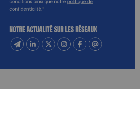
conditions ainsi que notre
politique de
confidentialité
.
*
NOTRE ACTUALITÉ SUR LES RÉSEAUX
Inscrivez-vous à notre newsletter
Suivez-nous sur Linkedin
Suivez-nous sur Twitter
Suivez-nous sur Instagram
Suivez-nous sur Facebook
Contactez-nous