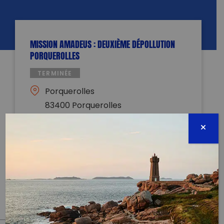
MISSION AMADEUS : DEUXIÈME DÉPOLLUTION
PORQUEROLLES
TERMINÉE
Porquerolles
83400 Porquerolles
12 septembre 2021 - 10:00 à 13:00
claire.gsdtknr@gmail.com
0650059810
Évènement proposé par :
Wings of the Ocean