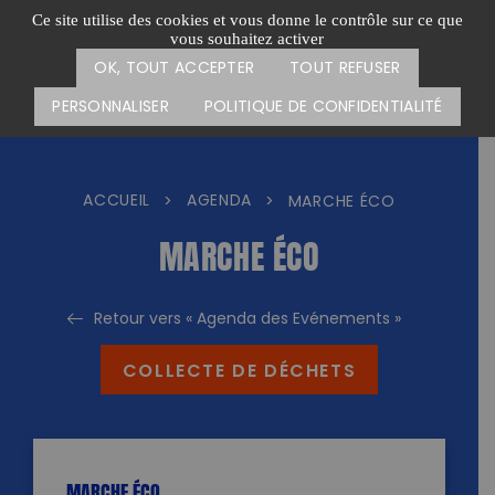
Passer
CARTE DES ACTIONS
FAIRE UN DON
Ce site utilise des cookies et vous donne le contrôle sur ce que
au
vous souhaitez activer
Menu
contenu
OK, TOUT ACCEPTER
TOUT REFUSER
PERSONNALISER
POLITIQUE DE CONFIDENTIALITÉ
ACCUEIL
AGENDA
>
>
MARCHE ÉCO
MARCHE ÉCO
Retour vers « Agenda des Evénements »
COLLECTE DE DÉCHETS
MARCHE ÉCO