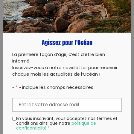
PARTAGER CET ARTICLE:
Partager sur Facebook
Partager sur
Envoyer à
Agissez pour l'Océan
Twitter
un ami
Copy to clipboard
La première façon d’agir, c’est d’être bien
informé.
Inscrivez-vous à notre newsletter pour recevoir
chaque mois les actualités de l’Océan !
«
*
» indique les champs nécessaires
En vous inscrivant, vous acceptez nos termes et
conditions ainsi que notre
politique de
confidentialité
.
*