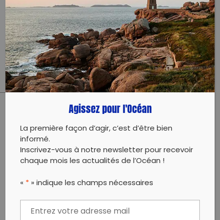
jeramasse@1dechetparjour.com
0667970980
Évènement proposé par :
1 Déchet Par Jour
Agissez pour l'Océan
PARTAGER CET ARTICLE:
La première façon d’agir, c’est d’être bien
Partager sur Facebook
Partager sur
Envoyer à
informé.
Twitter
un ami
Inscrivez-vous à notre newsletter pour recevoir
Copy to clipboard
chaque mois les actualités de l’Océan !
«
*
» indique les champs nécessaires