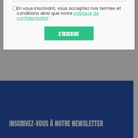
En vous inscrivant, vous acceptez nos termes et
conditions ainsi que notre
politique de
confidentialité
.
*
S'INSCRIRE
INSCRIVEZ-VOUS À NOTRE NEWSLETTER
dique
amps
ires