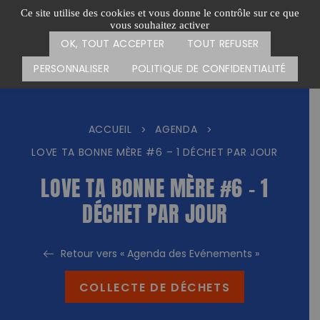
Passer
CARTE DES ACTIONS
FAIRE UN DON
Ce site utilise des cookies et vous donne le contrôle sur ce que
au
vous souhaitez activer
Menu
contenu
OK, TOUT ACCEPTER
TOUT REFUSER
PERSONNALISER
POLITIQUE DE CONFIDENTIALITÉ
ACCUEIL
AGENDA
>
>
LOVE TA BONNE MÈRE #6 – 1 DÉCHET PAR JOUR
LOVE TA BONNE MÈRE #6 – 1
DÉCHET PAR JOUR
Retour vers « Agenda des Evénements »
COLLECTE DE DÉCHETS