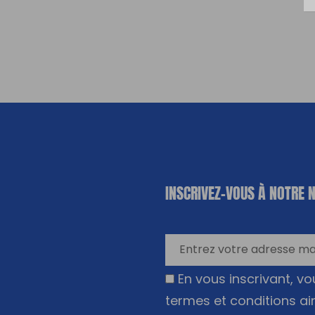
«
*
» indique
INSCRIVEZ-VOUS À NOTRE 
les champs
nécessaires
En vous inscrivant, v
termes et conditions ai