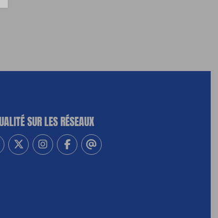
UALITÉ SUR LES RÉSEAUX
-vous à notre newsletter
vez-nous sur Linkedin
Suivez-nous sur Twitter
Suivez-nous sur Instagram
Suivez-nous sur Facebook
Contactez-nous