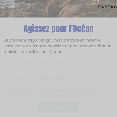
PARTAG
Agissez pour l'Océan
La première façon d’agir, c’est d’être bien informé.
Inscrivez-vous à notre newsletter pour recevoir chaque
mois les actualités de l’Océan !
«
*
» indique les champs nécessaires
En vous inscrivant, vous acceptez nos termes et
conditions ainsi que notre
politique de confidentialité
.
*
S'INSCRIRE