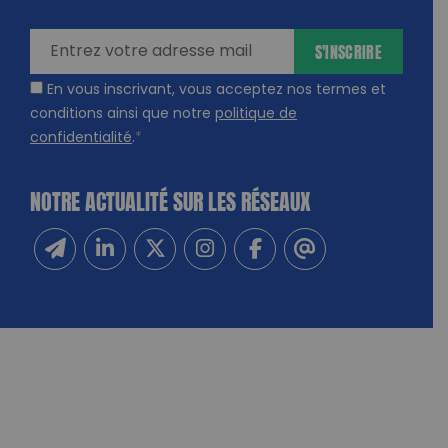
ires
S'INSCRIRE
En vous inscrivant, vous acceptez nos termes et
conditions ainsi que notre
politique de
confidentialité
.
*
NOTRE ACTUALITÉ SUR LES RÉSEAUX
Inscrivez-vous à notre newsletter
Suivez-nous sur Linkedin
Suivez-nous sur Twitter
Suivez-nous sur Instagram
Suivez-nous sur Facebook
Contactez-nous