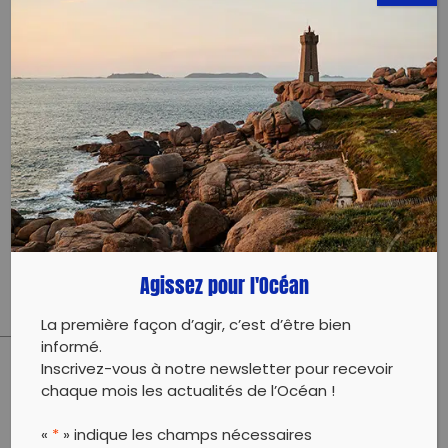
tamtamcitoyen4@gmail.com
2250505347320
Évènement proposé par :
TAM-TAM CITOYEN
Journée de ramassage de bouteilles plastiques suivi
de sensibilisation sur la protection de
l’environnement
Agissez pour l'Océan
La première façon d’agir, c’est d’être bien
informé.
Inscrivez-vous à notre newsletter pour recevoir
PARTAGER CET ARTICLE:
chaque mois les actualités de l’Océan !
Partager sur Facebook
Partager sur
Envoyer à
«
*
» indique les champs nécessaires
Twitter
un ami