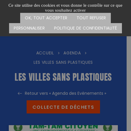
Passer
CARTE DES ACTIONS
FAIRE UN DON
Ce site utilise des cookies et vous donne le contrôle sur ce que
au
vous souhaitez activer
Menu
contenu
OK, TOUT ACCEPTER
TOUT REFUSER
PERSONNALISER
POLITIQUE DE CONFIDENTIALITÉ
ACCUEIL
AGENDA
>
>
LES VILLES SANS PLASTIQUES
LES VILLES SANS PLASTIQUES
Retour vers « Agenda des Evénements »
COLLECTE DE DÉCHETS