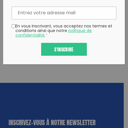
Copy to clipboard
En vous inscrivant, vous acceptez nos termes et
conditions ainsi que notre
politique de
confidentialité
.
*
S'INSCRIRE
INSCRIVEZ-VOUS À NOTRE NEWSLETTER
dique
amps